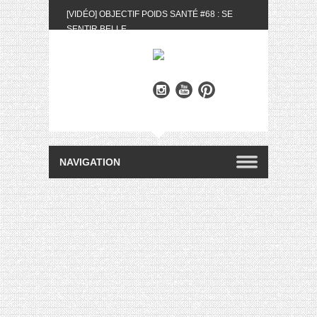
[VIDÉO] OBJECTIF POIDS SANTÉ #68 : SE
SENTIR BELLE
[UNBOXING] LA BOX BELLE AU NATUREL DU
MOIS DE MAI 2024
[VIDÉO] UNBOXING : LES MY LITTLE &
BIOTYFULL BOX DU MOIS DE MAI 2024 FEAT.
AKILA
[VIDÉO] LA SÉLECTION DU MOIS #AVRIL2024
[VIDÉO] QUITOQUE #10 : MEAL PREP &
CONVIVIALITÉ
[VIDÉO] UNBOXING : LES MY LITTLE &
BIOTYFULL BOX DU MOIS D’AVRIL 2024
FEAT. AKILA
[VIDÉO] OBJECTIF POIDS SANTÉ #67 : L’AVIS
DES AUTRES, CE N’EST QUE LA VIE DES
AUTRES
[VIDÉO] UNBOXING : LES MY LITTLE &
BIOTYFULL BOX DES MOIS DE FÉVRIER ET
MARS 2024 FEAT. AKILA
[VIDÉO] LA SÉLECTION DU MOIS
#JANVIER2024