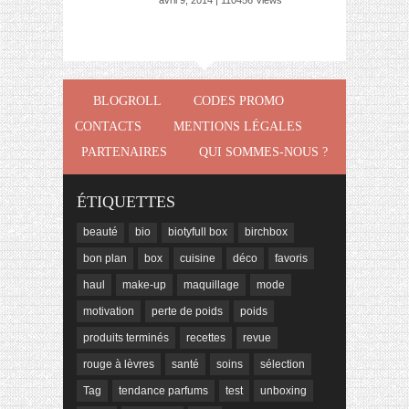
avril 9, 2014 | 110456 Views
BLOGROLL
CODES PROMO
CONTACTS
MENTIONS LÉGALES
PARTENAIRES
QUI SOMMES-NOUS ?
ÉTIQUETTES
beauté
bio
biotyfull box
birchbox
bon plan
box
cuisine
déco
favoris
haul
make-up
maquillage
mode
motivation
perte de poids
poids
produits terminés
recettes
revue
rouge à lèvres
santé
soins
sélection
Tag
tendance parfums
test
unboxing