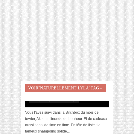
[VIDÉO] HELLOFRESH #34 : IDÉES
RECETTES RISOTTO
Je teste le shampoing solide d’Akilou !
VOIR"NATURELLEMENT LYLA"TAG→
(recette par Naturellement Lyla)
avril 4, 2018 | 0 Commentaire(s)
Vous l'avez suivi dans la Birchbox du mois de
février, Akilou m'inonde de bonheur. Et de cadeaux
aussi tiens, de time en time. En tête de liste : le
fameux shampoing solide...