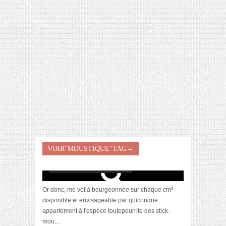
[VIDÉO] HELLOFRESH #34 : IDÉES
RECETTES RISOTTO
VOIR"MOUSTIQUE"TAG→
Le moustique m’a tuer
août 23, 2016 | 4 Commentaires
Or donc, me voilà bourgeonnée sur chaque cm²
disponible et envisageable par quiconque
appartement à l'espèce toutepourrite des stick-
mou....