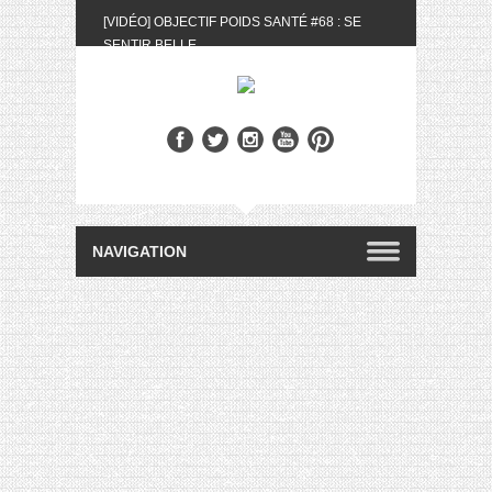
[VIDÉO] OBJECTIF POIDS SANTÉ #68 : SE
SENTIR BELLE
[UNBOXING] LA BOX BELLE AU NATUREL DU
MOIS DE MAI 2024
[VIDÉO] UNBOXING : LES MY LITTLE &
BIOTYFULL BOX DU MOIS DE MAI 2024 FEAT.
AKILA
[VIDÉO] LA SÉLECTION DU MOIS #AVRIL2024
[VIDÉO] QUITOQUE #10 : MEAL PREP &
CONVIVIALITÉ
[VIDÉO] UNBOXING : LES MY LITTLE &
BIOTYFULL BOX DU MOIS D’AVRIL 2024
FEAT. AKILA
[VIDÉO] OBJECTIF POIDS SANTÉ #67 : L’AVIS
DES AUTRES, CE N’EST QUE LA VIE DES
AUTRES
[VIDÉO] UNBOXING : LES MY LITTLE &
BIOTYFULL BOX DES MOIS DE FÉVRIER ET
MARS 2024 FEAT. AKILA
[VIDÉO] LA SÉLECTION DU MOIS
#JANVIER2024