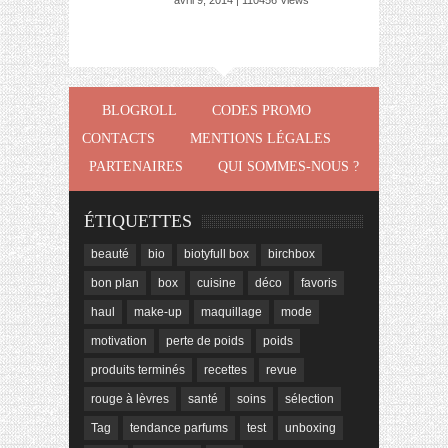
avril 9, 2014 | 110456 Views
BLOGROLL
CODES PROMO
CONTACTS
MENTIONS LÉGALES
PARTENAIRES
QUI SOMMES-NOUS ?
ÉTIQUETTES
beauté
bio
biotyfull box
birchbox
bon plan
box
cuisine
déco
favoris
haul
make-up
maquillage
mode
motivation
perte de poids
poids
produits terminés
recettes
revue
rouge à lèvres
santé
soins
sélection
Tag
tendance parfums
test
unboxing