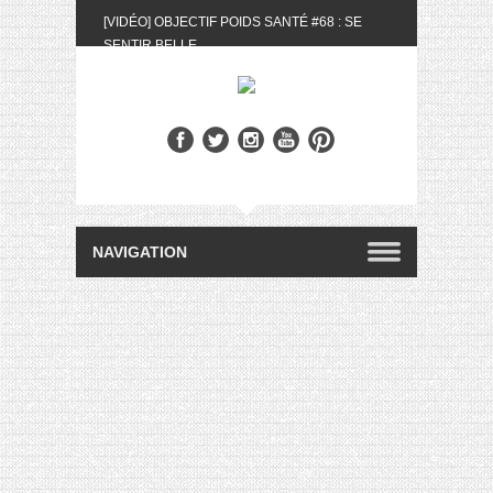
[VIDÉO] OBJECTIF POIDS SANTÉ #68 : SE
SENTIR BELLE
[UNBOXING] LA BOX BELLE AU NATUREL DU
MOIS DE MAI 2024
[VIDÉO] UNBOXING : LES MY LITTLE &
BIOTYFULL BOX DU MOIS DE MAI 2024 FEAT.
AKILA
[VIDÉO] LA SÉLECTION DU MOIS #AVRIL2024
[VIDÉO] QUITOQUE #10 : MEAL PREP &
CONVIVIALITÉ
[VIDÉO] UNBOXING : LES MY LITTLE &
BIOTYFULL BOX DU MOIS D’AVRIL 2024
FEAT. AKILA
[VIDÉO] OBJECTIF POIDS SANTÉ #67 : L’AVIS
DES AUTRES, CE N’EST QUE LA VIE DES
AUTRES
[VIDÉO] UNBOXING : LES MY LITTLE &
BIOTYFULL BOX DES MOIS DE FÉVRIER ET
MARS 2024 FEAT. AKILA
[VIDÉO] LA SÉLECTION DU MOIS
#JANVIER2024