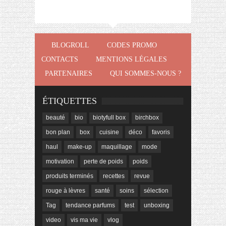
BLOGROLL
CODES PROMO
CONTACTS
MENTIONS LÉGALES
PARTENAIRES
QUI SOMMES-NOUS ?
ÉTIQUETTES
beauté
bio
biotyfull box
birchbox
bon plan
box
cuisine
déco
favoris
haul
make-up
maquillage
mode
motivation
perte de poids
poids
produits terminés
recettes
revue
rouge à lèvres
santé
soins
sélection
Tag
tendance parfums
test
unboxing
video
vis ma vie
vlog