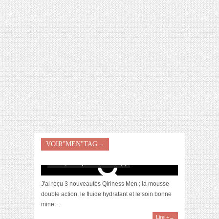
[VIDÉO] HELLOFRESH #34 : IDÉES
RECETTES RISOTTO
[Revue] Une routine hydratante par QIRINESS
VOIR"MEN"TAG→
MEN (feat. Louloup)
mai 24, 2018 | 0 Commentaire(s)
J'ai reçu 3 nouveautés Qiriness Men : la mousse
double action, le fluide hydratant et le soin bonne
mine. ...
Lire +→