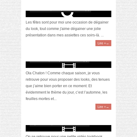
Mon look pour les fêtes : confort & paillettes !
décembre 27, 2018 | 0 Commentaire(s)
Les fêtes sont pour moi une occasion de dégainer
du look, tout comme j'aime dégainer une jolie
présentation dans mes assiettes ces soirs-là. ...
Lire +→
[Vidéo] Lookbook Automne 2018
novembre 9, 2018 | 0 Commentaire(s)
Ola Chaton ! Comme chaque saison, je vous
retrouve pour vous proposer des looks, des tenues
que j’aime bien porter en ce moment. Et
évidemment le thème du jour, c’est l’automne, les
feuilles mortes et...
Lire +→
[Vidéo] Lookbook été 2018
septembre 15, 2018 | 6 Commentaires
On se retrouve pour une petite vidéo lookbook