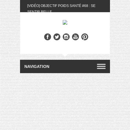
[VIDÉO] OBJECTIF POIDS SANTÉ #68 : SE
SENTIR BELLE
[UNBOXING] LA BOX BELLE AU NATUREL DU
MOIS DE MAI 2024
[VIDÉO] UNBOXING : LES MY LITTLE &
BIOTYFULL BOX DU MOIS DE MAI 2024 FEAT.
AKILA
[VIDÉO] LA SÉLECTION DU MOIS #AVRIL2024
[VIDÉO] QUITOQUE #10 : MEAL PREP &
CONVIVIALITÉ
[VIDÉO] UNBOXING : LES MY LITTLE &
BIOTYFULL BOX DU MOIS D’AVRIL 2024
FEAT. AKILA
[VIDÉO] OBJECTIF POIDS SANTÉ #67 : L’AVIS
DES AUTRES, CE N’EST QUE LA VIE DES
AUTRES
[VIDÉO] UNBOXING : LES MY LITTLE &
BIOTYFULL BOX DES MOIS DE FÉVRIER ET
MARS 2024 FEAT. AKILA
[VIDÉO] LA SÉLECTION DU MOIS
#JANVIER2024