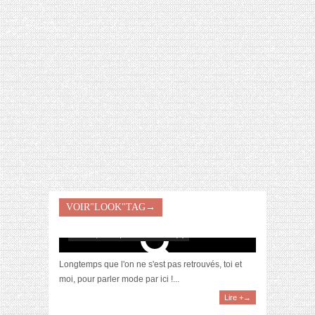
[VIDÉO] HELLOFRESH #34 : IDÉES
RECETTES RISOTTO
VOIR"LOOK"TAG→
[Wishlist] Et les pièces de créateur ?
avril 18, 2019 | 0 Commentaire(s)
Longtemps que l'on ne s'est pas retrouvés, toi et
moi, pour parler mode par ici !...
Lire +→