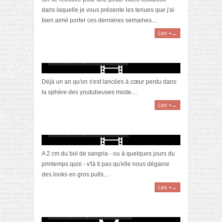
dans laquelle je vous présente les tenues que j'ai
bien aimé porter ces dernières semaines....
Lire +→
[Vidéo] Lookbook Printemps 2018
mai 23, 2018 | 4 Commentaires
Déjà un an qu'on s'est lancées à cœur perdu dans
la sphère des youtubeuses mode....
Lire +→
[Vidéo] Lookbook Hiver 2018
mars 4, 2018 | 4 Commentaires
A 2 cm du bol de sangria - ou à quelques jours du
printemps quoi - v'là ti pas qu'elle nous dégaine
des looks en gros pulls....
Lire +→
Avec ou sans lunettes ?
février 8, 2018 | 9 Commentaires