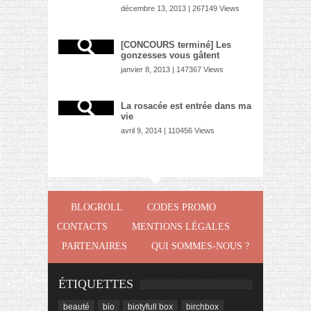
décembre 13, 2013 | 267149 Views
[CONCOURS terminé] Les
gonzesses vous gâtent
janvier 8, 2013 | 147367 Views
La rosacée est entrée dans ma
vie
avril 9, 2014 | 110456 Views
BLOGROLL
CODES PROMO
CONTACTS
MENTIONS LÉGALES
PARTENAIRES
QUI SOMMES-NOUS ?
ÉTIQUETTES
beauté
bio
biotyfull box
birchbox