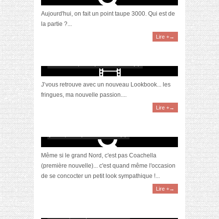
Aujourd'hui, on fait un point taupe 3000. Qui est de
la partie ?...
Lire +→
[Vidéo] Lookbook Automne 2017
novembre 8, 2017 | 0 Commentaire(s)
J’vous retrouve avec un nouveau Lookbook... les
fringues, ma nouvelle passion....
Lire +→
[Inspiration] Nos looks pour le Mainsquare
juin 12, 2017 | 0 Commentaire(s)
Même si le grand Nord, c'est pas Coachella
(première nouvelle)... c'est quand même l'occasion
de se concocter un petit look sympathique !...
Lire +→
[Vidéo] Lookbook Printemps 2017
mars 23, 2017 | 8 Commentaires