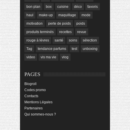
bon plan
box
cuisine
déco
favoris
haul
make-up
maquillage
mode
motivation
perte de poids
poids
produits terminés
recettes
revue
rouge à lèvres
santé
soins
sélection
Tag
tendance parfums
test
unboxing
video
vis ma vie
vlog
PAGES
Blogroll
Codes promo
Contacts
Mentions Légales
Partenaires
Qui sommes-nous ?