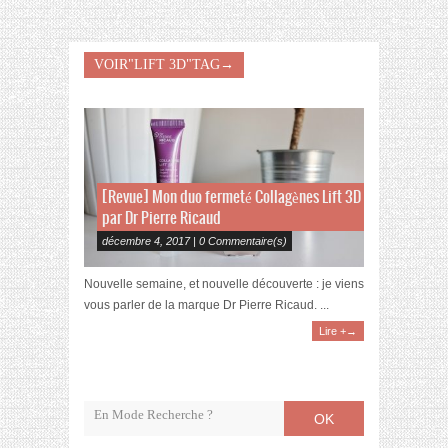
VOIR"LIFT 3D"TAG→
[Revue] Mon duo fermeté Collagènes Lift 3D
par Dr Pierre Ricaud
décembre 4, 2017 | 0 Commentaire(s)
Nouvelle semaine, et nouvelle découverte : je viens
vous parler de la marque Dr Pierre Ricaud. ...
Lire +→
OK