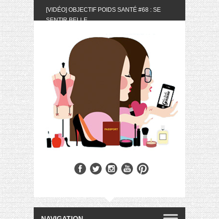
[VIDÉO] OBJECTIF POIDS SANTÉ #68 : SE
SENTIR BELLE
[UNBOXING] LA BOX BELLE AU NATUREL DU
MOIS DE MAI 2024
[VIDÉO] UNBOXING : LES MY LITTLE &
BIOTYFULL BOX DU MOIS DE MAI 2024 FEAT.
AKILA
[VIDÉO] LA SÉLECTION DU MOIS #AVRIL2024
[VIDÉO] QUITOQUE #10 : MEAL PREP &
CONVIVIALITÉ
[VIDÉO] UNBOXING : LES MY LITTLE &
BIOTYFULL BOX DU MOIS D’AVRIL 2024
FEAT. AKILA
[VIDÉO] OBJECTIF POIDS SANTÉ #67 : L’AVIS
DES AUTRES, CE N’EST QUE LA VIE DES
AUTRES
[VIDÉO] UNBOXING : LES MY LITTLE &
BIOTYFULL BOX DES MOIS DE FÉVRIER ET
MARS 2024 FEAT. AKILA
[VIDÉO] LA SÉLECTION DU MOIS
#JANVIER2024