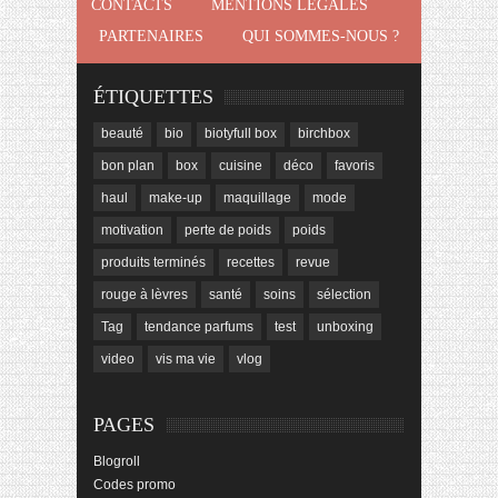
CONTACTS
MENTIONS LÉGALES
PARTENAIRES
QUI SOMMES-NOUS ?
ÉTIQUETTES
beauté
bio
biotyfull box
birchbox
bon plan
box
cuisine
déco
favoris
haul
make-up
maquillage
mode
motivation
perte de poids
poids
produits terminés
recettes
revue
rouge à lèvres
santé
soins
sélection
Tag
tendance parfums
test
unboxing
video
vis ma vie
vlog
PAGES
Blogroll
Codes promo