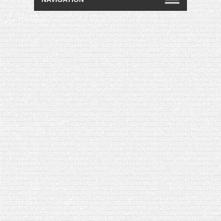
[VIDÉO] HELLOFRESH #34 : IDÉES
RECETTES RISOTTO