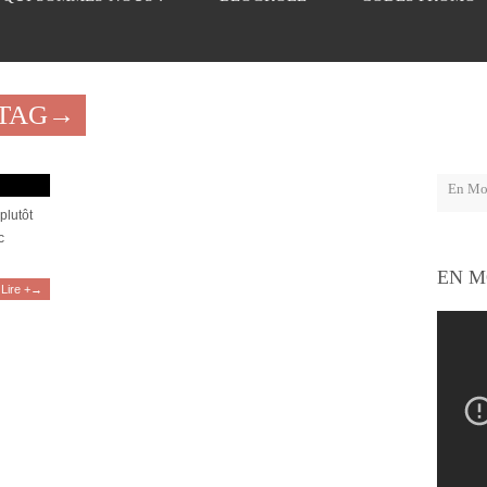
"TAG→
e 1789
plutôt
c
EN M
Lire +→