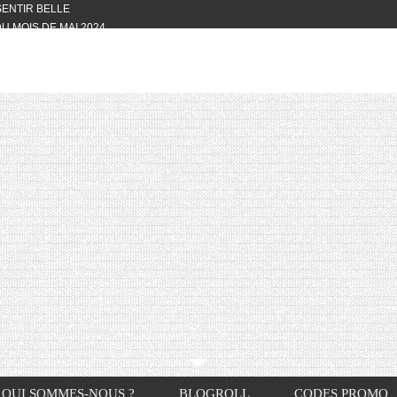
 SENTIR BELLE
U MOIS DE MAI 2024
OTYFULL BOX DU MOIS DE MAI 2024
24
NVIVIALITÉ
OTYFULL BOX DU MOIS D’AVRIL
VIS DES AUTRES, CE N’EST QUE LA
OTYFULL BOX DES MOIS DE
R2024
TES RISOTTO
QUI SOMMES-NOUS ?
BLOGROLL
CODES PROMO