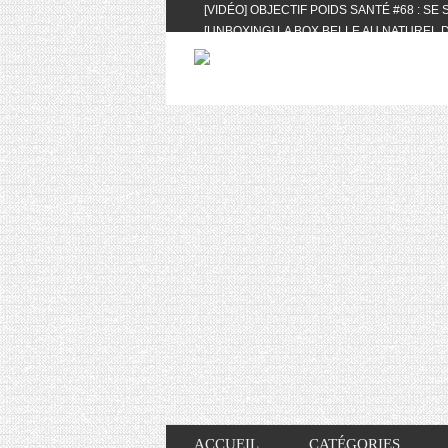
[VIDÉO] OBJECTIF POIDS SANTÉ #68 : SE
[UNBOXING] LA BOX BELLE AU NATUREL D
[VIDÉO] UNBOXING : LES MY LITTLE & BI
FEAT. AKILA
[VIDÉO] LA SÉLECTION DU MOIS #AVRIL20
[VIDÉO] QUITOQUE #10 : MEAL PREP & CO
[VIDÉO] UNBOXING : LES MY LITTLE & BI
2024 FEAT. AKILA
[VIDÉO] OBJECTIF POIDS SANTÉ #67 : L’A
VIE DES AUTRES
[VIDÉO] UNBOXING : LES MY LITTLE & BI
FÉVRIER ET MARS 2024 FEAT. AKILA
[VIDÉO] LA SÉLECTION DU MOIS #JANVIE
[VIDÉO] HELLOFRESH #34 : IDÉES RECET
ACCUEIL
CATÉGORIES