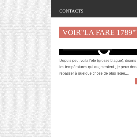
CONTACTS
VOIR"LA FARE 1789
[Revue] Ma crème de nuit bio par La Far
juin 27, 2016 | 2 Commentaires
Depuis peu, voilà l'été (grosse blague), disons 
les températures qui augmentent ; je peux don
repasser à quelque chose de plus léger....