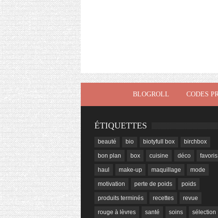
BLOGROLL
CODES P
ÉTIQUETTES
beauté
bio
biotyfull box
birchbox
bon plan
box
cuisine
déco
favoris
haul
make-up
maquillage
mode
motivation
perte de poids
poids
produits terminés
recettes
revue
rouge à lèvres
santé
soins
sélection