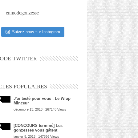
enmodegonzesse
Suivez-nous sur Instagram
ODE TWITTER
CLES POPULAIRES
J’ai testé pour vous : Le Wrap
Minceur
décembre 13, 2013 | 267148 Views
[CONCOURS terminé] Les
gonzesses vous gâtent
janvier 8, 2013 | 147366 Views