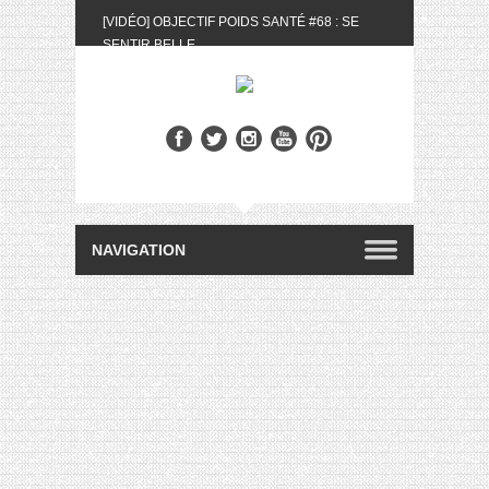
[VIDÉO] OBJECTIF POIDS SANTÉ #68 : SE
SENTIR BELLE
[UNBOXING] LA BOX BELLE AU NATUREL DU
MOIS DE MAI 2024
[VIDÉO] UNBOXING : LES MY LITTLE &
BIOTYFULL BOX DU MOIS DE MAI 2024 FEAT.
AKILA
[VIDÉO] LA SÉLECTION DU MOIS #AVRIL2024
[VIDÉO] QUITOQUE #10 : MEAL PREP &
CONVIVIALITÉ
[VIDÉO] UNBOXING : LES MY LITTLE &
BIOTYFULL BOX DU MOIS D’AVRIL 2024
FEAT. AKILA
[VIDÉO] OBJECTIF POIDS SANTÉ #67 : L’AVIS
DES AUTRES, CE N’EST QUE LA VIE DES
AUTRES
[VIDÉO] UNBOXING : LES MY LITTLE &
BIOTYFULL BOX DES MOIS DE FÉVRIER ET
MARS 2024 FEAT. AKILA
[VIDÉO] LA SÉLECTION DU MOIS
#JANVIER2024