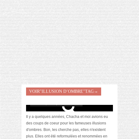
[VIDÉO] HELLOFRESH #34 : IDÉES
RECETTES RISOTTO
[Revue] Chanel, l’ombre première teinte
VOIR"ILLUSION D’OMBRE"TAG→
memory : coup de cœur !
février 27, 2018 | 1 Commentaire
Il y a quelques années, Chacha et moi avions eu
des coups de coeur pour les fameuses illusions
d'ombres. Bon, les cherche pas, elles n'existent
plus. Elles ont été reformulées et renommées en