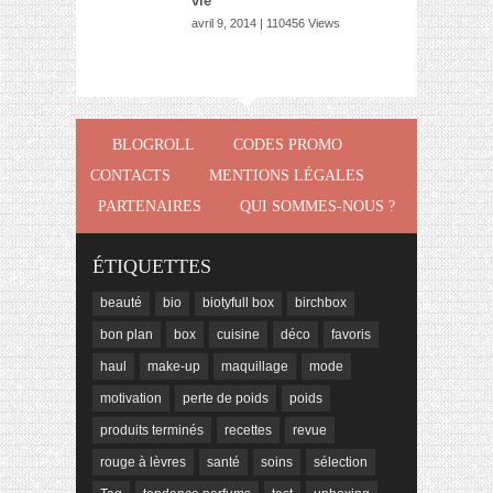
vie
avril 9, 2014 | 110456 Views
BLOGROLL
CODES PROMO
CONTACTS
MENTIONS LÉGALES
PARTENAIRES
QUI SOMMES-NOUS ?
ÉTIQUETTES
beauté
bio
biotyfull box
birchbox
bon plan
box
cuisine
déco
favoris
haul
make-up
maquillage
mode
motivation
perte de poids
poids
produits terminés
recettes
revue
rouge à lèvres
santé
soins
sélection