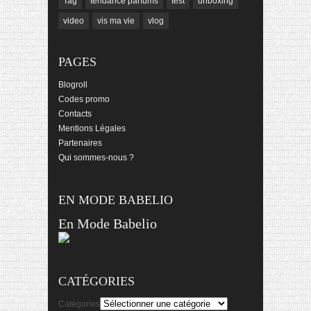
Tag
tendance parfums
test
unboxing
video
vis ma vie
vlog
PAGES
Blogroll
Codes promo
Contacts
Mentions Légales
Partenaires
Qui sommes-nous ?
EN MODE BABELIO
En Mode Babelio
CATÉGORIES
Catégories