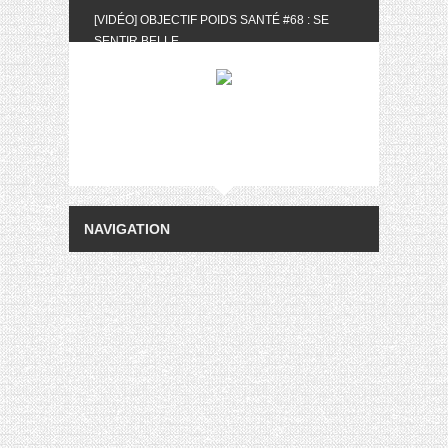
[VIDÉO] OBJECTIF POIDS SANTÉ #68 : SE
SENTIR BELLE
[UNBOXING] LA BOX BELLE AU NATUREL DU
MOIS DE MAI 2024
[VIDÉO] UNBOXING : LES MY LITTLE &
BIOTYFULL BOX DU MOIS DE MAI 2024 FEAT.
AKILA
[VIDÉO] LA SÉLECTION DU MOIS #AVRIL2024
[VIDÉO] QUITOQUE #10 : MEAL PREP &
CONVIVIALITÉ
[VIDÉO] UNBOXING : LES MY LITTLE &
BIOTYFULL BOX DU MOIS D’AVRIL 2024
FEAT. AKILA
[VIDÉO] OBJECTIF POIDS SANTÉ #67 : L’AVIS
DES AUTRES, CE N’EST QUE LA VIE DES
AUTRES
[VIDÉO] UNBOXING : LES MY LITTLE &
BIOTYFULL BOX DES MOIS DE FÉVRIER ET
MARS 2024 FEAT. AKILA
[VIDÉO] LA SÉLECTION DU MOIS
#JANVIER2024