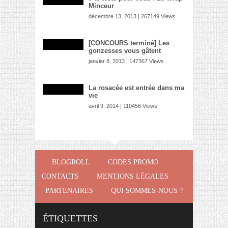
Minceur
décembre 13, 2013 | 267149 Views
[CONCOURS terminé] Les
gonzesses vous gâtent
janvier 8, 2013 | 147367 Views
La rosacée est entrée dans ma
vie
avril 9, 2014 | 110456 Views
BLOGROLL
CODES PROMO
CONTACTS
MENTIONS LÉGALES
PARTENAIRES
QUI SOMMES-NOUS ?
ÉTIQUETTES