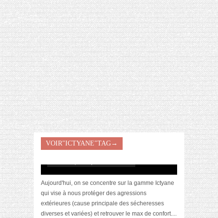
[VIDÉO] HELLOFRESH #34 : IDÉES
RECETTES RISOTTO
[Focus] La gamme Ictyane pour les peaux
VOIR"ICTYANE"TAG→
sèches de Ducray
octobre 27, 2017 | 2 Commentaires
Aujourd'hui, on se concentre sur la gamme Ictyane
qui vise à nous protéger des agressions
extérieures (cause principale des sécheresses
diverses et variées) et retrouver le max de confort....