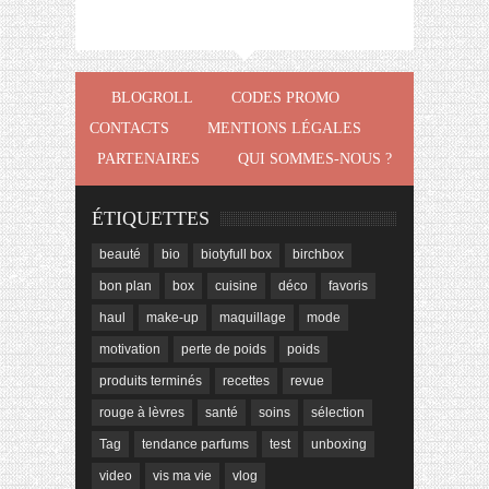
BLOGROLL
CODES PROMO
CONTACTS
MENTIONS LÉGALES
PARTENAIRES
QUI SOMMES-NOUS ?
ÉTIQUETTES
beauté
bio
biotyfull box
birchbox
bon plan
box
cuisine
déco
favoris
haul
make-up
maquillage
mode
motivation
perte de poids
poids
produits terminés
recettes
revue
rouge à lèvres
santé
soins
sélection
Tag
tendance parfums
test
unboxing
video
vis ma vie
vlog