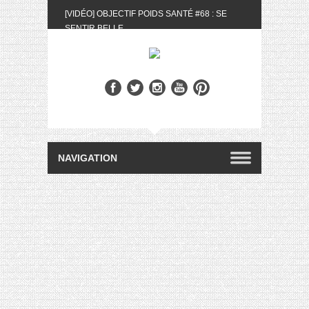
[VIDÉO] OBJECTIF POIDS SANTÉ #68 : SE
SENTIR BELLE
[UNBOXING] LA BOX BELLE AU NATUREL DU
MOIS DE MAI 2024
[VIDÉO] UNBOXING : LES MY LITTLE &
BIOTYFULL BOX DU MOIS DE MAI 2024 FEAT.
AKILA
[VIDÉO] LA SÉLECTION DU MOIS #AVRIL2024
[VIDÉO] QUITOQUE #10 : MEAL PREP &
CONVIVIALITÉ
[VIDÉO] UNBOXING : LES MY LITTLE &
BIOTYFULL BOX DU MOIS D’AVRIL 2024
FEAT. AKILA
[VIDÉO] OBJECTIF POIDS SANTÉ #67 : L’AVIS
DES AUTRES, CE N’EST QUE LA VIE DES
AUTRES
[VIDÉO] UNBOXING : LES MY LITTLE &
BIOTYFULL BOX DES MOIS DE FÉVRIER ET
MARS 2024 FEAT. AKILA
[VIDÉO] LA SÉLECTION DU MOIS
#JANVIER2024