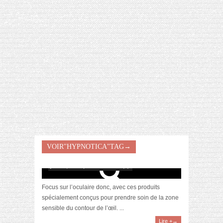
[VIDÉO] HELLOFRESH #34 : IDÉES
RECETTES RISOTTO
VOIR"HYPNOTICA"TAG→
[Revue] La Gamme Hypnotica par Sanoflore
juillet 7, 2017 | 0 Commentaire(s)
Focus sur l’oculaire donc, avec ces produits
spécialement conçus pour prendre soin de la zone
sensible du contour de l’œil. ...
Lire +→