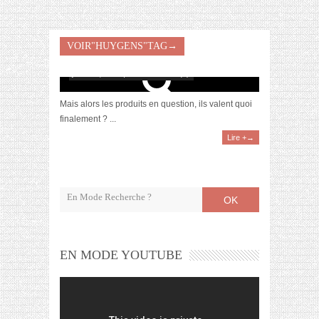
VOIR"HUYGENS"TAG→
[Focus] La marque Huygens
juillet 27, 2017 | 0 Commentaire(s)
Mais alors les produits en question, ils valent quoi
finalement ? ...
Lire +→
OK
EN MODE YOUTUBE