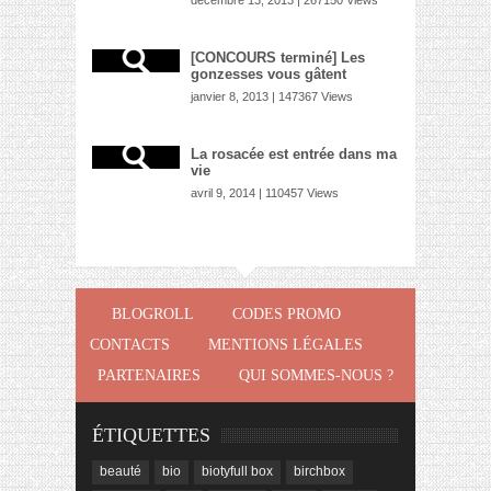
[CONCOURS terminé] Les
gonzesses vous gâtent
janvier 8, 2013 | 147367 Views
La rosacée est entrée dans ma
vie
avril 9, 2014 | 110457 Views
BLOGROLL
CODES PROMO
CONTACTS
MENTIONS LÉGALES
PARTENAIRES
QUI SOMMES-NOUS ?
ÉTIQUETTES
beauté
bio
biotyfull box
birchbox