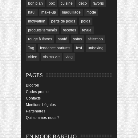
bon plan
box
cuisine
déco
favoris
haul
make-up
maquillage
mode
motivation
perte de poids
poids
produits terminés
recettes
revue
rouge à lèvres
santé
soins
sélection
Tag
tendance parfums
test
unboxing
video
vis ma vie
vlog
PAGES
Blogroll
Codes promo
Contacts
Mentions Légales
Partenaires
Qui sommes-nous ?
EN MODE BABELIO