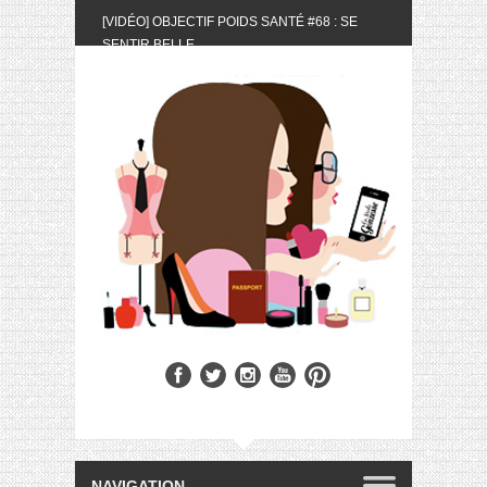
[VIDÉO] OBJECTIF POIDS SANTÉ #68 : SE
SENTIR BELLE
[UNBOXING] LA BOX BELLE AU NATUREL DU
MOIS DE MAI 2024
[VIDÉO] UNBOXING : LES MY LITTLE &
BIOTYFULL BOX DU MOIS DE MAI 2024 FEAT.
AKILA
[VIDÉO] LA SÉLECTION DU MOIS #AVRIL2024
[VIDÉO] QUITOQUE #10 : MEAL PREP &
CONVIVIALITÉ
[VIDÉO] UNBOXING : LES MY LITTLE &
BIOTYFULL BOX DU MOIS D’AVRIL 2024
FEAT. AKILA
[VIDÉO] OBJECTIF POIDS SANTÉ #67 : L’AVIS
DES AUTRES, CE N’EST QUE LA VIE DES
AUTRES
[VIDÉO] UNBOXING : LES MY LITTLE &
BIOTYFULL BOX DES MOIS DE FÉVRIER ET
MARS 2024 FEAT. AKILA
[VIDÉO] LA SÉLECTION DU MOIS
#JANVIER2024