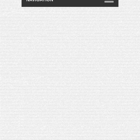
[VIDÉO] HELLOFRESH #34 : IDÉES
RECETTES RISOTTO