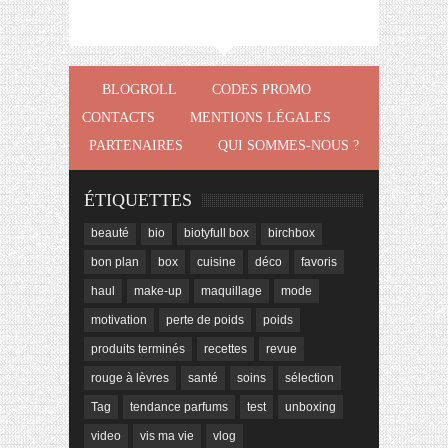
BLOGROLL
CODES PROMO
CONTACTS
MENTIONS LÉGALES
PARTENAIRES
QUI SOMMES-NOUS ?
ÉTIQUETTES
beauté
bio
biotyfull box
birchbox
bon plan
box
cuisine
déco
favoris
haul
make-up
maquillage
mode
motivation
perte de poids
poids
produits terminés
recettes
revue
rouge à lèvres
santé
soins
sélection
Tag
tendance parfums
test
unboxing
video
vis ma vie
vlog