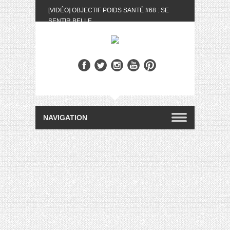
[VIDÉO] OBJECTIF POIDS SANTÉ #68 : SE
SENTIR BELLE
[UNBOXING] LA BOX BELLE AU NATUREL DU
MOIS DE MAI 2024
[VIDÉO] UNBOXING : LES MY LITTLE &
BIOTYFULL BOX DU MOIS DE MAI 2024 FEAT.
AKILA
[VIDÉO] LA SÉLECTION DU MOIS #AVRIL2024
[VIDÉO] QUITOQUE #10 : MEAL PREP &
CONVIVIALITÉ
[VIDÉO] UNBOXING : LES MY LITTLE &
BIOTYFULL BOX DU MOIS D’AVRIL 2024
FEAT. AKILA
[VIDÉO] OBJECTIF POIDS SANTÉ #67 : L’AVIS
DES AUTRES, CE N’EST QUE LA VIE DES
AUTRES
[VIDÉO] UNBOXING : LES MY LITTLE &
BIOTYFULL BOX DES MOIS DE FÉVRIER ET
MARS 2024 FEAT. AKILA
[VIDÉO] LA SÉLECTION DU MOIS
#JANVIER2024