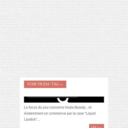
[VIDÉO] HELLOFRESH #34 : IDÉES
RECETTES RISOTTO
[Revue] La gamme Liquide Matte par Huda
VOIR"HUDA"TAG→
Beauty
février 24, 2017 | 4 Commentaires
Le focus du jour concerne Huda Beauty... et
évidemment on commence par la case "Liquid
Lipstick"....
Lire +→