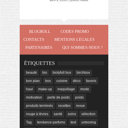
avril 9, 2014 | 110455 Views
BLOGROLL
CODES PROMO
CONTACTS
MENTIONS LÉGALES
PARTENAIRES
QUI SOMMES-NOUS ?
ÉTIQUETTES
beauté
bio
biotyfull box
birchbox
bon plan
box
cuisine
déco
favoris
haul
make-up
maquillage
mode
motivation
perte de poids
poids
produits terminés
recettes
revue
rouge à lèvres
santé
soins
sélection
Tag
tendance parfums
test
unboxing