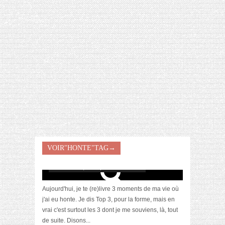
[VIDÉO] HELLOFRESH #34 : IDÉES
RECETTES RISOTTO
VOIR"HONTE"TAG→
[Au confess] Top 3 des hontes de ma vie
novembre 13, 2015 | 3 Commentaires
Aujourd'hui, je te (re)livre 3 moments de ma vie où
j'ai eu honte. Je dis Top 3, pour la forme, mais en
vrai c'est surtout les 3 dont je me souviens, là, tout
de suite. Disons...