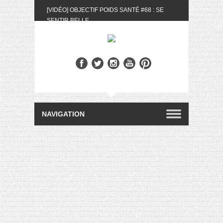
[VIDÉO] OBJECTIF POIDS SANTÉ #68 : SE
SENTIR BELLE
[UNBOXING] LA BOX BELLE AU NATUREL DU
MOIS DE MAI 2024
[VIDÉO] UNBOXING : LES MY LITTLE &
BIOTYFULL BOX DU MOIS DE MAI 2024 FEAT.
AKILA
[VIDÉO] LA SÉLECTION DU MOIS #AVRIL2024
[VIDÉO] QUITOQUE #10 : MEAL PREP &
CONVIVIALITÉ
[VIDÉO] UNBOXING : LES MY LITTLE &
BIOTYFULL BOX DU MOIS D’AVRIL 2024
FEAT. AKILA
[VIDÉO] OBJECTIF POIDS SANTÉ #67 : L’AVIS
DES AUTRES, CE N’EST QUE LA VIE DES
AUTRES
[VIDÉO] UNBOXING : LES MY LITTLE &
BIOTYFULL BOX DES MOIS DE FÉVRIER ET
MARS 2024 FEAT. AKILA
[VIDÉO] LA SÉLECTION DU MOIS
#JANVIER2024