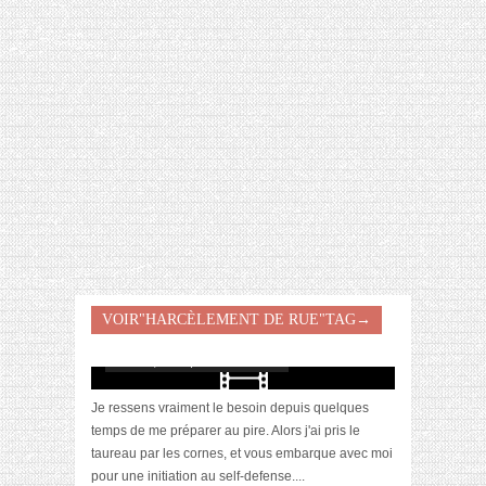
[VIDÉO] HELLOFRESH #34 : IDÉES
RECETTES RISOTTO
[VIDEO] Initiation au self-defense avec
VOIR"HARCÈLEMENT DE RUE"TAG→
Nicoach
mars 23, 2015 | 6 Commentaires
Je ressens vraiment le besoin depuis quelques
temps de me préparer au pire. Alors j'ai pris le
taureau par les cornes, et vous embarque avec moi
pour une initiation au self-defense....