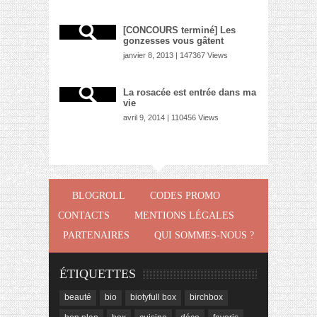
[CONCOURS terminé] Les
gonzesses vous gâtent
janvier 8, 2013 | 147367 Views
La rosacée est entrée dans ma
vie
avril 9, 2014 | 110456 Views
BLOGROLL
CODES PROMO
CONTACTS
MENTIONS LÉGALES
PARTENAIRES
QUI SOMMES-NOUS ?
ÉTIQUETTES
beauté
bio
biotyfull box
birchbox