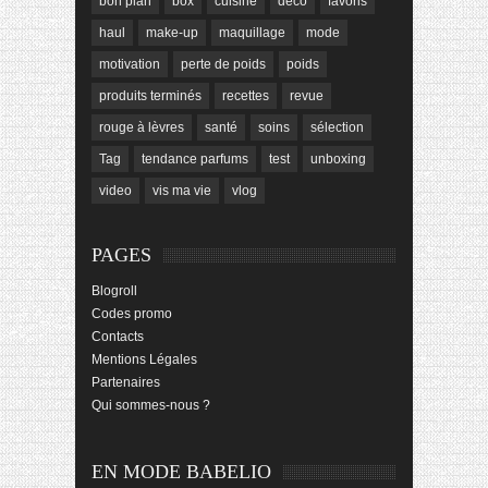
bon plan
box
cuisine
déco
favoris
haul
make-up
maquillage
mode
motivation
perte de poids
poids
produits terminés
recettes
revue
rouge à lèvres
santé
soins
sélection
Tag
tendance parfums
test
unboxing
video
vis ma vie
vlog
PAGES
Blogroll
Codes promo
Contacts
Mentions Légales
Partenaires
Qui sommes-nous ?
EN MODE BABELIO