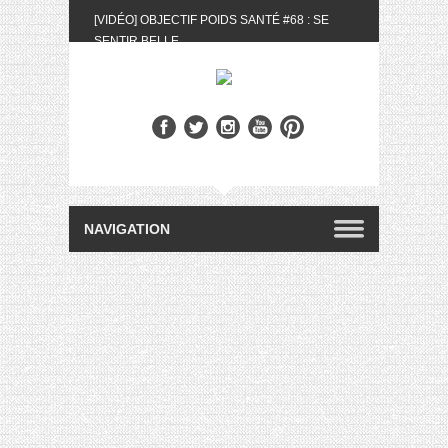
[VIDÉO] OBJECTIF POIDS SANTÉ #68 : SE
SENTIR BELLE
[UNBOXING] LA BOX BELLE AU NATUREL DU
MOIS DE MAI 2024
[VIDÉO] UNBOXING : LES MY LITTLE &
BIOTYFULL BOX DU MOIS DE MAI 2024 FEAT.
AKILA
[VIDÉO] LA SÉLECTION DU MOIS #AVRIL2024
[VIDÉO] QUITOQUE #10 : MEAL PREP &
CONVIVIALITÉ
[VIDÉO] UNBOXING : LES MY LITTLE &
BIOTYFULL BOX DU MOIS D’AVRIL 2024
FEAT. AKILA
[VIDÉO] OBJECTIF POIDS SANTÉ #67 : L’AVIS
DES AUTRES, CE N’EST QUE LA VIE DES
AUTRES
[VIDÉO] UNBOXING : LES MY LITTLE &
BIOTYFULL BOX DES MOIS DE FÉVRIER ET
MARS 2024 FEAT. AKILA
[VIDÉO] LA SÉLECTION DU MOIS
#JANVIER2024