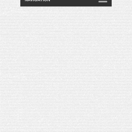
[VIDÉO] HELLOFRESH #34 : IDÉES
RECETTES RISOTTO