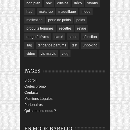
bon plan
box
cuisine
déco
favoris
haul
make-up
maquillage
mode
motivation
perte de poids
poids
produits terminés
recettes
revue
rouge à lèvres
santé
soins
sélection
Tag
tendance parfums
test
unboxing
video
vis ma vie
vlog
PAGES
Blogroll
Codes promo
Contacts
Mentions Légales
Partenaires
Qui sommes-nous ?
EN MODE BABELIO