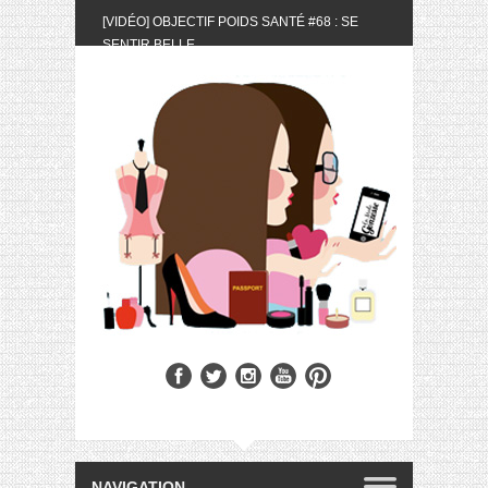
[VIDÉO] OBJECTIF POIDS SANTÉ #68 : SE
SENTIR BELLE
[UNBOXING] LA BOX BELLE AU NATUREL DU
MOIS DE MAI 2024
[VIDÉO] UNBOXING : LES MY LITTLE &
BIOTYFULL BOX DU MOIS DE MAI 2024 FEAT.
AKILA
[VIDÉO] LA SÉLECTION DU MOIS #AVRIL2024
[VIDÉO] QUITOQUE #10 : MEAL PREP &
CONVIVIALITÉ
[VIDÉO] UNBOXING : LES MY LITTLE &
BIOTYFULL BOX DU MOIS D’AVRIL 2024
FEAT. AKILA
[VIDÉO] OBJECTIF POIDS SANTÉ #67 : L’AVIS
DES AUTRES, CE N’EST QUE LA VIE DES
AUTRES
[VIDÉO] UNBOXING : LES MY LITTLE &
BIOTYFULL BOX DES MOIS DE FÉVRIER ET
MARS 2024 FEAT. AKILA
[VIDÉO] LA SÉLECTION DU MOIS
#JANVIER2024