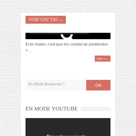
VOIR"GIN"TAG→
[Recette] Mon cocktail de non-anniversaire
décembre 6, 2017 | 0 Commentaire(s)
Et toi chaton, c'est quoi ton cocktail de prédilection
? ...
Lire +→
OK
EN MODE YOUTUBE