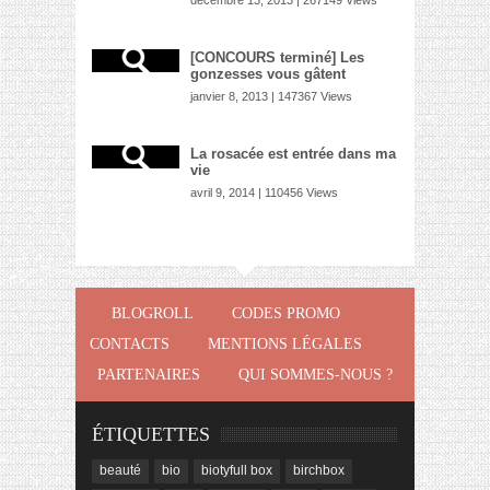
[CONCOURS terminé] Les
gonzesses vous gâtent
janvier 8, 2013 | 147367 Views
La rosacée est entrée dans ma
vie
avril 9, 2014 | 110456 Views
BLOGROLL
CODES PROMO
CONTACTS
MENTIONS LÉGALES
PARTENAIRES
QUI SOMMES-NOUS ?
ÉTIQUETTES
beauté
bio
biotyfull box
birchbox