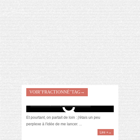
[VIDÉO] HELLOFRESH #34 : IDÉES
RECETTES RISOTTO
VOIR"FRACTIONNÉ"TAG→
Le fractionné pour les nuls
novembre 8, 2016 | 15 Commentaires
Et pourtant, on partait de loin : j'étais un peu
perplexe à l'idée de me lancer. ...
Lire +→