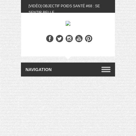
[VIDÉO] OBJECTIF POIDS SANTÉ #68 : SE
SENTIR BELLE
[UNBOXING] LA BOX BELLE AU NATUREL DU
MOIS DE MAI 2024
[VIDÉO] UNBOXING : LES MY LITTLE &
BIOTYFULL BOX DU MOIS DE MAI 2024 FEAT.
AKILA
[VIDÉO] LA SÉLECTION DU MOIS #AVRIL2024
[VIDÉO] QUITOQUE #10 : MEAL PREP &
CONVIVIALITÉ
[VIDÉO] UNBOXING : LES MY LITTLE &
BIOTYFULL BOX DU MOIS D’AVRIL 2024
FEAT. AKILA
[VIDÉO] OBJECTIF POIDS SANTÉ #67 : L’AVIS
DES AUTRES, CE N’EST QUE LA VIE DES
AUTRES
[VIDÉO] UNBOXING : LES MY LITTLE &
BIOTYFULL BOX DES MOIS DE FÉVRIER ET
MARS 2024 FEAT. AKILA
[VIDÉO] LA SÉLECTION DU MOIS
#JANVIER2024