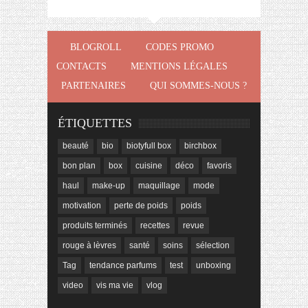
BLOGROLL
CODES PROMO
CONTACTS
MENTIONS LÉGALES
PARTENAIRES
QUI SOMMES-NOUS ?
ÉTIQUETTES
beauté
bio
biotyfull box
birchbox
bon plan
box
cuisine
déco
favoris
haul
make-up
maquillage
mode
motivation
perte de poids
poids
produits terminés
recettes
revue
rouge à lèvres
santé
soins
sélection
Tag
tendance parfums
test
unboxing
video
vis ma vie
vlog