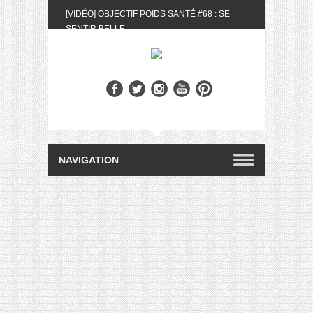
[VIDÉO] OBJECTIF POIDS SANTÉ #68 : SE
SENTIR BELLE
[UNBOXING] LA BOX BELLE AU NATUREL DU
MOIS DE MAI 2024
[VIDÉO] UNBOXING : LES MY LITTLE &
BIOTYFULL BOX DU MOIS DE MAI 2024 FEAT.
AKILA
[VIDÉO] LA SÉLECTION DU MOIS #AVRIL2024
[VIDÉO] QUITOQUE #10 : MEAL PREP &
CONVIVIALITÉ
[VIDÉO] UNBOXING : LES MY LITTLE &
BIOTYFULL BOX DU MOIS D’AVRIL 2024
FEAT. AKILA
[VIDÉO] OBJECTIF POIDS SANTÉ #67 : L’AVIS
DES AUTRES, CE N’EST QUE LA VIE DES
AUTRES
[VIDÉO] UNBOXING : LES MY LITTLE &
BIOTYFULL BOX DES MOIS DE FÉVRIER ET
MARS 2024 FEAT. AKILA
[VIDÉO] LA SÉLECTION DU MOIS
#JANVIER2024