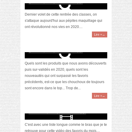
janvier 19, 2021 | 0 Commentaire(s)
Dernier volet de cette rentrée des classes, on
s'attaque aujourd'hui aux pépites maquillage qui
ont révolutionné nos vies en 2020....
Lire +→
Awards 2020 – Nos produits soins favoris
janvier 12, 2021 | 0 Commentaire(s)
Quels sont les produits que nous avons découverts
puis sur-validés en 2020, quels sont les
nouveautés qui ont surpassé les favoris
précédents, est-ce que les chouchoux de toujours
sont encore dans le top... Trop de...
Lire +→
[Vidéo] La sélection du mois #novembre2020
décembre 6, 2020 | 0 Commentaire(s)
C'est avec une liste longue comme le bras que je te
retrouve pour cette vidéo des favoris du mois....