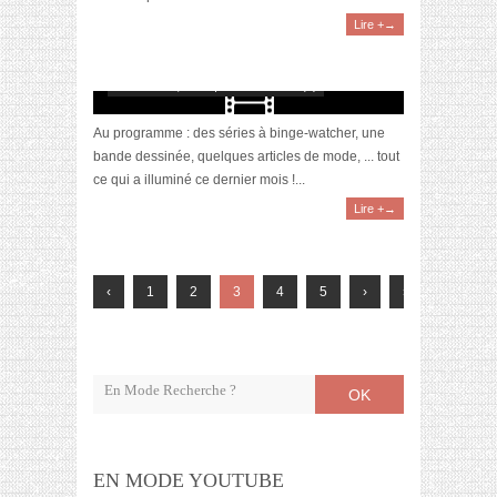
Lire +→
[Vidéo] La sélection du mois #octobre2020
novembre 8, 2020 | 0 Commentaire(s)
Au programme : des séries à binge-watcher, une
bande dessinée, quelques articles de mode, ... tout
ce qui a illuminé ce dernier mois !...
Lire +→
‹
1
2
3
4
5
›
»
OK
EN MODE YOUTUBE