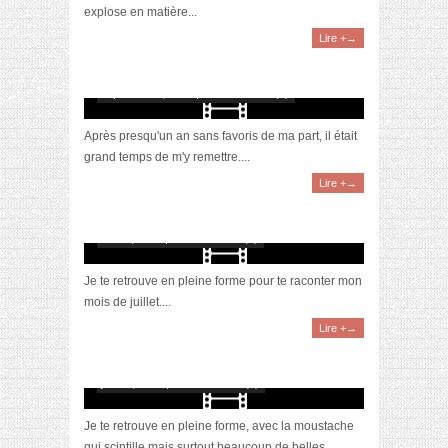
explose en matière...
Lire +→
[Vidéo] Le retour de mes favoris
septembre 8, 2021 | 0 Commentaire(s)
Après presqu'un an sans favoris de ma part, il était
grand temps de m'y remettre....
Lire +→
[Vidéo] La sélection du mois #juillet2021
août 9, 2021 | 0 Commentaire(s)
Je te retrouve en pleine forme pour te raconter mon
mois de juillet....
Lire +→
[Vidéo] La sélection du mois #mai2021
juin 10, 2021 | 0 Commentaire(s)
Je te retrouve en pleine forme, avec la moustache
qui scintille mais surtout beaucoup de belles