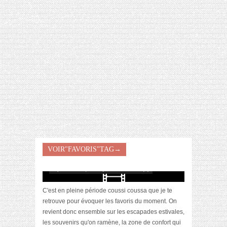
[VIDÉO] HELLOFRESH #34 : IDÉES
RECETTES RISOTTO
VOIR"FAVORIS"TAG→
[Vidéo] La sélection du mois #septembre2021
septembre 28, 2021 | 0 Commentaire(s)
C'est en pleine période coussi coussa que je te
retrouve pour évoquer les favoris du moment. On
revient donc ensemble sur les escapades estivales,
les souvenirs qu'on ramène, la zone de confort qui