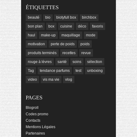
ÉTIQUETTES
beauté
bio
biotyfull box
birchbox
bon plan
box
cuisine
déco
favoris
haul
make-up
maquillage
mode
motivation
perte de poids
poids
produits terminés
recettes
revue
rouge à lèvres
santé
soins
sélection
Tag
tendance parfums
test
unboxing
video
vis ma vie
vlog
PAGES
Blogroll
Codes promo
Contacts
Mentions Légales
Partenaires