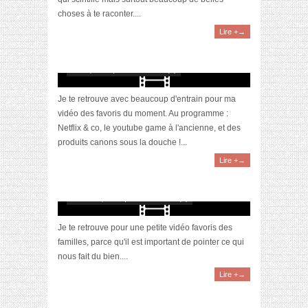
choses à te raconter....
Lire +→
[Vidéo] La sélection du mois #mars2021
avril 2, 2021 | 0 Commentaire(s)
Je te retrouve avec beaucoup d'entrain pour ma
vidéo des favoris du moment. Au programme :
Netflix & co, le youtube game à l'ancienne, et des
produits canons sous la douche !...
Lire +→
[Vidéo] La sélection du mois #janvier2021
février 10, 2021 | 0 Commentaire(s)
Je te retrouve pour une petite vidéo favoris des
familles, parce qu'il est important de pointer ce qui
nous fait du bien....
Lire +→
Awards 2020 – Nos produits make-up favoris