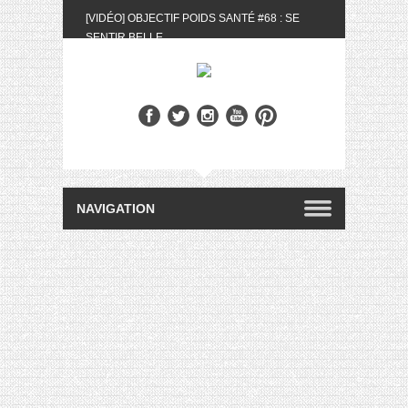
[VIDÉO] OBJECTIF POIDS SANTÉ #68 : SE
SENTIR BELLE
[UNBOXING] LA BOX BELLE AU NATUREL DU
MOIS DE MAI 2024
[VIDÉO] UNBOXING : LES MY LITTLE &
BIOTYFULL BOX DU MOIS DE MAI 2024 FEAT.
AKILA
[VIDÉO] LA SÉLECTION DU MOIS #AVRIL2024
[VIDÉO] QUITOQUE #10 : MEAL PREP &
CONVIVIALITÉ
[VIDÉO] UNBOXING : LES MY LITTLE &
BIOTYFULL BOX DU MOIS D’AVRIL 2024
FEAT. AKILA
[VIDÉO] OBJECTIF POIDS SANTÉ #67 : L’AVIS
DES AUTRES, CE N’EST QUE LA VIE DES
AUTRES
[VIDÉO] UNBOXING : LES MY LITTLE &
BIOTYFULL BOX DES MOIS DE FÉVRIER ET
MARS 2024 FEAT. AKILA
[VIDÉO] LA SÉLECTION DU MOIS
#JANVIER2024