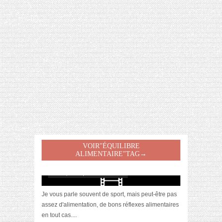
[VIDÉO] HELLOFRESH #34 : IDÉES
RECETTES RISOTTO
VOIR"ÉQUILIBRE
[Vidéo] Rééquilibrage alimentaire : par où
ALIMENTAIRE"TAG→
commencer ? (+ FAQ)
mai 17, 2017 | 4 Commentaires
Je vous parle souvent de sport, mais peut-être pas
assez d'alimentation, de bons réflexes alimentaires
en tout cas....