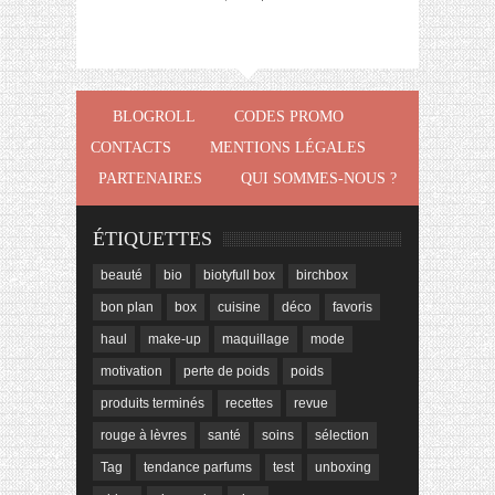
BLOGROLL
CODES PROMO
CONTACTS
MENTIONS LÉGALES
PARTENAIRES
QUI SOMMES-NOUS ?
ÉTIQUETTES
beauté
bio
biotyfull box
birchbox
bon plan
box
cuisine
déco
favoris
haul
make-up
maquillage
mode
motivation
perte de poids
poids
produits terminés
recettes
revue
rouge à lèvres
santé
soins
sélection
Tag
tendance parfums
test
unboxing