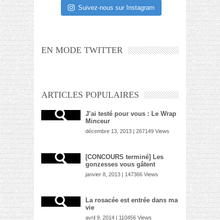
Suivez-nous sur Instagram
EN MODE TWITTER
ARTICLES POPULAIRES
J’ai testé pour vous : Le Wrap
Minceur
décembre 13, 2013 | 267149 Views
[CONCOURS terminé] Les
gonzesses vous gâtent
janvier 8, 2013 | 147366 Views
La rosacée est entrée dans ma
vie
avril 9, 2014 | 110456 Views