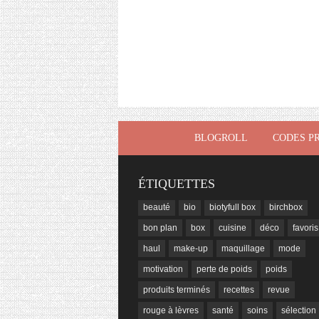
BLOGROLL
CODES P
ÉTIQUETTES
beauté
bio
biotyfull box
birchbox
bon plan
box
cuisine
déco
favoris
haul
make-up
maquillage
mode
motivation
perte de poids
poids
produits terminés
recettes
revue
rouge à lèvres
santé
soins
sélection