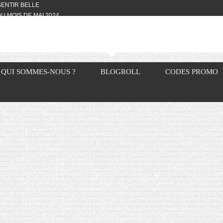
 SENTIR BELLE
U MOIS DE MAI 2024
OTYFULL BOX DU MOIS DE MAI 2024
24
NVIVIALITÉ
OTYFULL BOX DU MOIS D’AVRIL
QUI SOMMES-NOUS ?
BLOGROLL
CODES PROMO
VIS DES AUTRES, CE N’EST QUE LA
OTYFULL BOX DES MOIS DE
R2024
TES RISOTTO