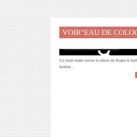
VOIR"EAU DE COL
[Revue] Extrait de Cologne “Thé Fantaisi
nouveauté Roger&Gallet
octobre 9, 2017 | 0 Commentaire(s)
Ce lundi matin sonne le retour de Roger & Gall
fanfare....