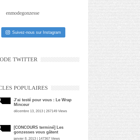
enmodegonzesse
Suivez-nous sur Instagram
ODE TWITTER
CLES POPULAIRES
J’ai testé pour vous : Le Wrap
Minceur
décembre 13, 2013 | 267149 Views
[CONCOURS terminé] Les
gonzesses vous gâtent
janvier 8, 2013 | 147367 Views