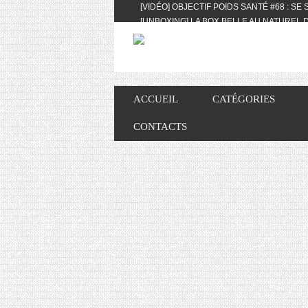
[VIDÉO] OBJECTIF POIDS SANTÉ #68 : SE
[UNBOXING] LA BOX BELLE AU NATUREL D
[VIDÉO] UNBOXING : LES MY LITTLE & BI
FEAT. AKILA
[VIDÉO] LA SÉLECTION DU MOIS #AVRIL20
[VIDÉO] QUITOQUE #10 : MEAL PREP & CO
[VIDÉO] UNBOXING : LES MY LITTLE & BI
ACCUEIL
CATÉGORIES
2024 FEAT. AKILA
[VIDÉO] OBJECTIF POIDS SANTÉ #67 : L’A
CONTACTS
VIE DES AUTRES
[VIDÉO] UNBOXING : LES MY LITTLE & BI
FÉVRIER ET MARS 2024 FEAT. AKILA
[VIDÉO] LA SÉLECTION DU MOIS #JANVIE
[VIDÉO] HELLOFRESH #34 : IDÉES RECET