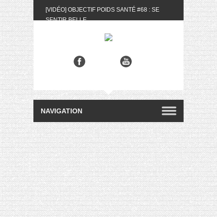
[VIDÉO] OBJECTIF POIDS SANTÉ #68 : SE
SENTIR BELLE
[UNBOXING] LA BOX BELLE AU NATUREL DU
MOIS DE MAI 2024
[VIDÉO] UNBOXING : LES MY LITTLE &
BIOTYFULL BOX DU MOIS DE MAI 2024 FEAT.
AKILA
[VIDÉO] LA SÉLECTION DU MOIS #AVRIL2024
[VIDÉO] QUITOQUE #10 : MEAL PREP &
CONVIVIALITÉ
[VIDÉO] UNBOXING : LES MY LITTLE &
BIOTYFULL BOX DU MOIS D’AVRIL 2024
FEAT. AKILA
[VIDÉO] OBJECTIF POIDS SANTÉ #67 : L’AVIS
DES AUTRES, CE N’EST QUE LA VIE DES
AUTRES
[VIDÉO] UNBOXING : LES MY LITTLE &
BIOTYFULL BOX DES MOIS DE FÉVRIER ET
MARS 2024 FEAT. AKILA
[VIDÉO] LA SÉLECTION DU MOIS
#JANVIER2024