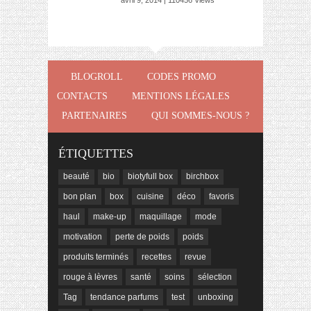
avril 9, 2014 | 110456 Views
BLOGROLL
CODES PROMO
CONTACTS
MENTIONS LÉGALES
PARTENAIRES
QUI SOMMES-NOUS ?
ÉTIQUETTES
beauté
bio
biotyfull box
birchbox
bon plan
box
cuisine
déco
favoris
haul
make-up
maquillage
mode
motivation
perte de poids
poids
produits terminés
recettes
revue
rouge à lèvres
santé
soins
sélection
Tag
tendance parfums
test
unboxing