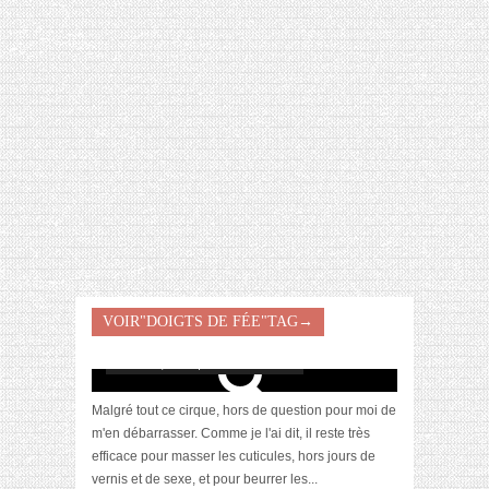
[VIDÉO] HELLOFRESH #34 : IDÉES
RECETTES RISOTTO
VOIR"DOIGTS DE FÉE"TAG→
Mes doigts de fée, selon Lush
février 13, 2013 | 12 Commentaires
Malgré tout ce cirque, hors de question pour moi de
m'en débarrasser. Comme je l'ai dit, il reste très
efficace pour masser les cuticules, hors jours de
vernis et de sexe, et pour beurrer les...