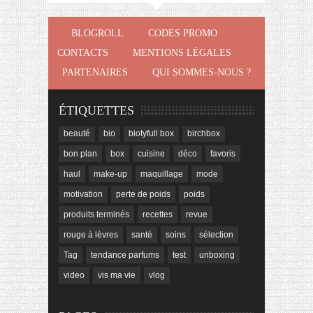
BLOGROLL
CODES PROMO
CONTACTS
MENTIONS LÉGALES
PARTENAIRES
QUI SOMMES-NOUS ?
ÉTIQUETTES
beauté
bio
biotyfull box
birchbox
bon plan
box
cuisine
déco
favoris
haul
make-up
maquillage
mode
motivation
perte de poids
poids
produits terminés
recettes
revue
rouge à lèvres
santé
soins
sélection
Tag
tendance parfums
test
unboxing
video
vis ma vie
vlog