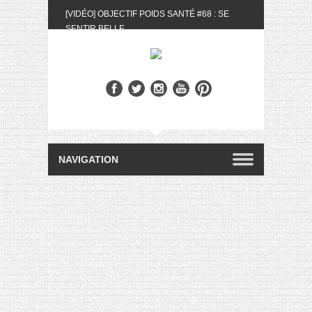
[VIDÉO] OBJECTIF POIDS SANTÉ #68 : SE
SENTIR BELLE
[UNBOXING] LA BOX BELLE AU NATUREL DU
MOIS DE MAI 2024
[VIDÉO] UNBOXING : LES MY LITTLE &
BIOTYFULL BOX DU MOIS DE MAI 2024 FEAT.
AKILA
[VIDÉO] LA SÉLECTION DU MOIS #AVRIL2024
[VIDÉO] QUITOQUE #10 : MEAL PREP &
CONVIVIALITÉ
[VIDÉO] UNBOXING : LES MY LITTLE &
BIOTYFULL BOX DU MOIS D’AVRIL 2024
FEAT. AKILA
[VIDÉO] OBJECTIF POIDS SANTÉ #67 : L’AVIS
DES AUTRES, CE N’EST QUE LA VIE DES
AUTRES
[VIDÉO] UNBOXING : LES MY LITTLE &
BIOTYFULL BOX DES MOIS DE FÉVRIER ET
MARS 2024 FEAT. AKILA
[VIDÉO] LA SÉLECTION DU MOIS
#JANVIER2024