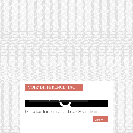
[VIDÉO] HELLOFRESH #34 : IDÉES
RECETTES RISOTTO
VOIR"DIFFÉRENCE"TAG→
“A 20 ans…” VS “A 30 ans…”
décembre 15, 2017 | 18 Commentaires
On n'a pas fini d'en parler de ces 30 ans hein... ...
Lire +→