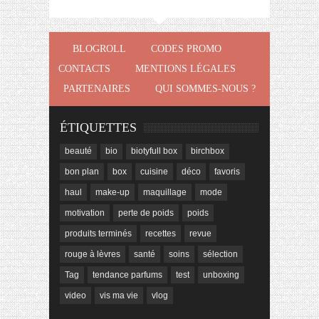
BLOGROLL
CODES PROMO
CONTACTS
MENTIONS LÉGALES
PARTENAIRES
QUI SOMMES-NOUS ?
ÉTIQUETTES
beauté
bio
biotyfull box
birchbox
bon plan
box
cuisine
déco
favoris
haul
make-up
maquillage
mode
motivation
perte de poids
poids
produits terminés
recettes
revue
rouge à lèvres
santé
soins
sélection
Tag
tendance parfums
test
unboxing
video
vis ma vie
vlog