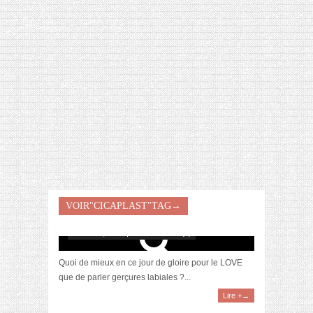
[VIDÉO] HELLOFRESH #34 : IDÉES
RECETTES RISOTTO
[Revue] Cicaplast mains et lèvres par La
VOIR"CICAPLAST"TAG→
Roche Posay : ma protection de l’hiver
février 14, 2019 | 0 Commentaire(s)
Quoi de mieux en ce jour de gloire pour le LOVE
que de parler gerçures labiales ?...
Lire +→