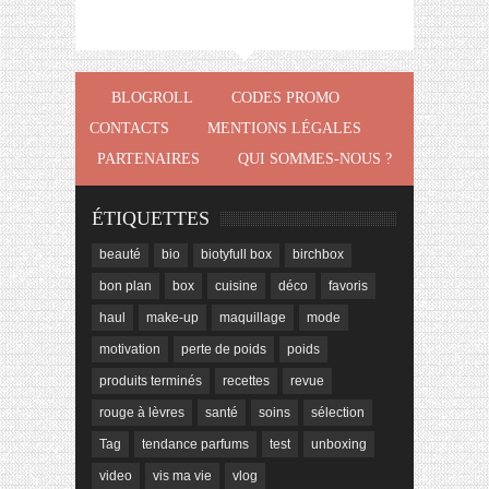
BLOGROLL
CODES PROMO
CONTACTS
MENTIONS LÉGALES
PARTENAIRES
QUI SOMMES-NOUS ?
ÉTIQUETTES
beauté
bio
biotyfull box
birchbox
bon plan
box
cuisine
déco
favoris
haul
make-up
maquillage
mode
motivation
perte de poids
poids
produits terminés
recettes
revue
rouge à lèvres
santé
soins
sélection
Tag
tendance parfums
test
unboxing
video
vis ma vie
vlog