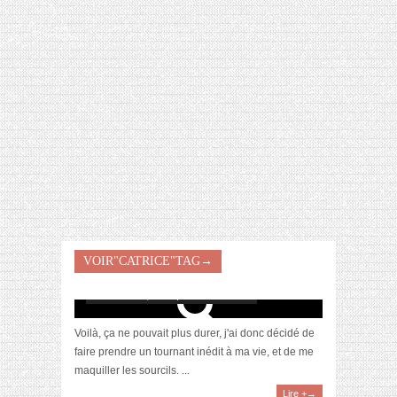
[VIDÉO] HELLOFRESH #34 : IDÉES
RECETTES RISOTTO
Maquillage des sourcils : Kit Benefit VS Kit
VOIR"CATRICE"TAG→
Catrice
novembre 19, 2012 | 2 Commentaires
Voilà, ça ne pouvait plus durer, j'ai donc décidé de
faire prendre un tournant inédit à ma vie, et de me
maquiller les sourcils. ...
Lire +→