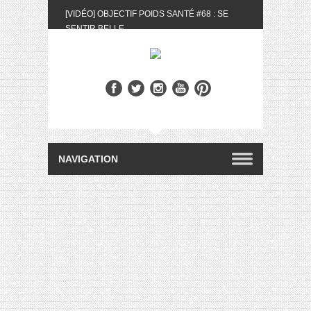
[VIDÉO] OBJECTIF POIDS SANTÉ #68 : SE
SENTIR BELLE
[UNBOXING] LA BOX BELLE AU NATUREL DU
MOIS DE MAI 2024
[VIDÉO] UNBOXING : LES MY LITTLE &
BIOTYFULL BOX DU MOIS DE MAI 2024 FEAT.
AKILA
[VIDÉO] LA SÉLECTION DU MOIS #AVRIL2024
[VIDÉO] QUITOQUE #10 : MEAL PREP &
CONVIVIALITÉ
[VIDÉO] UNBOXING : LES MY LITTLE &
BIOTYFULL BOX DU MOIS D’AVRIL 2024
FEAT. AKILA
[VIDÉO] OBJECTIF POIDS SANTÉ #67 : L’AVIS
DES AUTRES, CE N’EST QUE LA VIE DES
AUTRES
[VIDÉO] UNBOXING : LES MY LITTLE &
BIOTYFULL BOX DES MOIS DE FÉVRIER ET
MARS 2024 FEAT. AKILA
[VIDÉO] LA SÉLECTION DU MOIS
#JANVIER2024