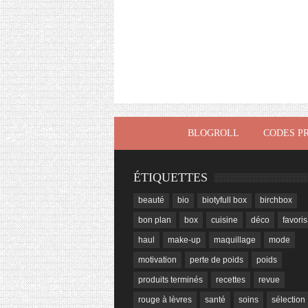
BLOGROLL
CODES P
ÉTIQUETTES
beauté
bio
biotyfull box
birchbox
bon plan
box
cuisine
déco
favoris
haul
make-up
maquillage
mode
motivation
perte de poids
poids
produits terminés
recettes
revue
rouge à lèvres
santé
soins
sélection