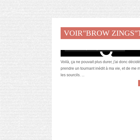
VOIR"BROW ZINGS
Maquillage des sourcils : Kit Benefit VS 
Catrice
novembre 19, 2012 | 2 Commentaires
Voilà, ça ne pouvait plus durer, j'ai donc décidé
prendre un tournant inédit à ma vie, et de me m
les sourcils. ...