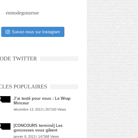
enmodegonzesse
Suivez-nous sur Instagram
ODE TWITTER
CLES POPULAIRES
J’ai testé pour vous : Le Wrap
Minceur
décembre 13, 2013 | 267150 Views
[CONCOURS terminé] Les
gonzesses vous gâtent
janvier 8, 2013 | 147368 Views