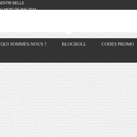
 SENTIR BELLE
U MOIS DE MAI 2024
OTYFULL BOX DU MOIS DE MAI 2024
24
NVIVIALITÉ
OTYFULL BOX DU MOIS D’AVRIL
QUI SOMMES-NOUS ?
BLOGROLL
CODES PROMO
VIS DES AUTRES, CE N’EST QUE LA
OTYFULL BOX DES MOIS DE
R2024
TES RISOTTO