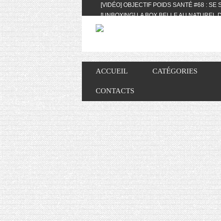
[VIDÉO] OBJECTIF POIDS SANTÉ #68 : SE
[UNBOXING] LA BOX BELLE AU NATUREL D
[VIDÉO] UNBOXING : LES MY LITTLE & BI
FEAT. AKILA
[VIDÉO] LA SÉLECTION DU MOIS #AVRIL20
[VIDÉO] QUITOQUE #10 : MEAL PREP & CO
[VIDÉO] UNBOXING : LES MY LITTLE & BI
ACCUEIL
CATÉGORIES
2024 FEAT. AKILA
[VIDÉO] OBJECTIF POIDS SANTÉ #67 : L’A
CONTACTS
VIE DES AUTRES
[VIDÉO] UNBOXING : LES MY LITTLE & BI
FÉVRIER ET MARS 2024 FEAT. AKILA
[VIDÉO] LA SÉLECTION DU MOIS #JANVIE
[VIDÉO] HELLOFRESH #34 : IDÉES RECET