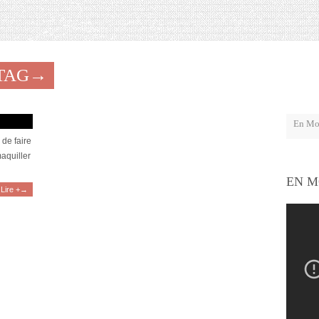
"TAG→
Kit
 de faire
aquiller
EN M
Lire +→