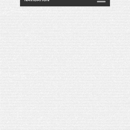
[VIDÉO] HELLOFRESH #34 : IDÉES
RECETTES RISOTTO