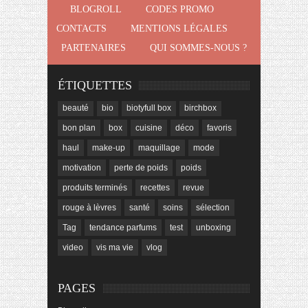
BLOGROLL
CODES PROMO
CONTACTS
MENTIONS LÉGALES
PARTENAIRES
QUI SOMMES-NOUS ?
ÉTIQUETTES
beauté
bio
biotyfull box
birchbox
bon plan
box
cuisine
déco
favoris
haul
make-up
maquillage
mode
motivation
perte de poids
poids
produits terminés
recettes
revue
rouge à lèvres
santé
soins
sélection
Tag
tendance parfums
test
unboxing
video
vis ma vie
vlog
PAGES