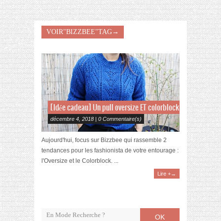
VOIR"BIZZBEE"TAG→
[Idée cadeau] Un pull oversize ET colorblock
décembre 4, 2018 | 0 Commentaire(s)
Aujourd'hui, focus sur Bizzbee qui rassemble 2
tendances pour les fashionista de votre entourage :
l'Oversize et le Colorblock. ...
Lire +→
OK