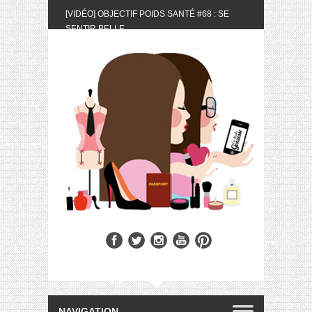
[VIDÉO] OBJECTIF POIDS SANTÉ #68 : SE
SENTIR BELLE
[UNBOXING] LA BOX BELLE AU NATUREL DU
MOIS DE MAI 2024
[VIDÉO] UNBOXING : LES MY LITTLE &
BIOTYFULL BOX DU MOIS DE MAI 2024 FEAT.
AKILA
[VIDÉO] LA SÉLECTION DU MOIS #AVRIL2024
[VIDÉO] QUITOQUE #10 : MEAL PREP &
CONVIVIALITÉ
[VIDÉO] UNBOXING : LES MY LITTLE &
BIOTYFULL BOX DU MOIS D’AVRIL 2024
FEAT. AKILA
[VIDÉO] OBJECTIF POIDS SANTÉ #67 : L’AVIS
DES AUTRES, CE N’EST QUE LA VIE DES
AUTRES
[VIDÉO] UNBOXING : LES MY LITTLE &
BIOTYFULL BOX DES MOIS DE FÉVRIER ET
MARS 2024 FEAT. AKILA
[VIDÉO] LA SÉLECTION DU MOIS
#JANVIER2024