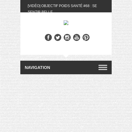
[VIDÉO] OBJECTIF POIDS SANTÉ #68 : SE
SENTIR BELLE
[UNBOXING] LA BOX BELLE AU NATUREL DU
MOIS DE MAI 2024
[VIDÉO] UNBOXING : LES MY LITTLE &
BIOTYFULL BOX DU MOIS DE MAI 2024 FEAT.
AKILA
[VIDÉO] LA SÉLECTION DU MOIS #AVRIL2024
[VIDÉO] QUITOQUE #10 : MEAL PREP &
CONVIVIALITÉ
[VIDÉO] UNBOXING : LES MY LITTLE &
BIOTYFULL BOX DU MOIS D’AVRIL 2024
FEAT. AKILA
[VIDÉO] OBJECTIF POIDS SANTÉ #67 : L’AVIS
DES AUTRES, CE N’EST QUE LA VIE DES
AUTRES
[VIDÉO] UNBOXING : LES MY LITTLE &
BIOTYFULL BOX DES MOIS DE FÉVRIER ET
MARS 2024 FEAT. AKILA
[VIDÉO] LA SÉLECTION DU MOIS
#JANVIER2024