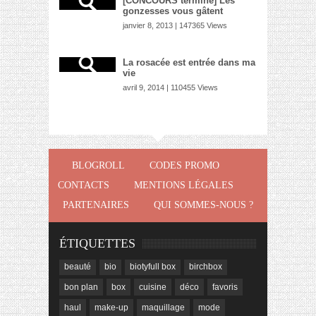
[CONCOURS terminé] Les
gonzesses vous gâtent
janvier 8, 2013 | 147365 Views
La rosacée est entrée dans ma
vie
avril 9, 2014 | 110455 Views
BLOGROLL
CODES PROMO
CONTACTS
MENTIONS LÉGALES
PARTENAIRES
QUI SOMMES-NOUS ?
ÉTIQUETTES
beauté
bio
biotyfull box
birchbox
bon plan
box
cuisine
déco
favoris
haul
make-up
maquillage
mode