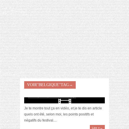
[VIDÉO] HELLOFRESH #34 : IDÉES
RECETTES RISOTTO
VOIR"BELGIQUE"TAG→
[Video] Vlog – Tomorrowland & Bruxelles
août 4, 2019 | 0 Commentaire(s)
Je te montre tout ça en vidéo, et je te dis en article
quels ont été, selon moi, les points positifs et
négatifs du festival....
Lire +→