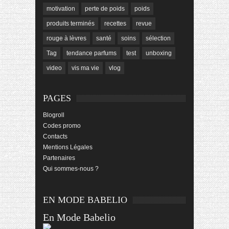
motivation
perte de poids
poids
produits terminés
recettes
revue
rouge à lèvres
santé
soins
sélection
Tag
tendance parfums
test
unboxing
video
vis ma vie
vlog
PAGES
Blogroll
Codes promo
Contacts
Mentions Légales
Partenaires
Qui sommes-nous ?
EN MODE BABELIO
En Mode Babelio