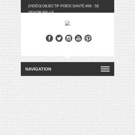
[VIDÉO] OBJECTIF POIDS SANTÉ #68 : SE
SENTIR BELLE
[UNBOXING] LA BOX BELLE AU NATUREL DU
MOIS DE MAI 2024
[VIDÉO] UNBOXING : LES MY LITTLE &
BIOTYFULL BOX DU MOIS DE MAI 2024 FEAT.
AKILA
[VIDÉO] LA SÉLECTION DU MOIS #AVRIL2024
[VIDÉO] QUITOQUE #10 : MEAL PREP &
CONVIVIALITÉ
[VIDÉO] UNBOXING : LES MY LITTLE &
BIOTYFULL BOX DU MOIS D’AVRIL 2024
FEAT. AKILA
[VIDÉO] OBJECTIF POIDS SANTÉ #67 : L’AVIS
DES AUTRES, CE N’EST QUE LA VIE DES
AUTRES
[VIDÉO] UNBOXING : LES MY LITTLE &
BIOTYFULL BOX DES MOIS DE FÉVRIER ET
MARS 2024 FEAT. AKILA
[VIDÉO] LA SÉLECTION DU MOIS
#JANVIER2024