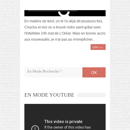
[Revue] BB Skin Detox fluid de Clarins
juillet 5, 2016 | 0 Commentaire(s)
En matière de teint, on te l'a déjà dit plusieurs fois,
Chacha et moi on a trouvé notre saint-grâal avec
l'Infaillible 24h mat de L'Oréal. Mais en bonne accro
aux nouveautés, je n'ai pas pu m'empêcher...
Lire +→
OK
EN MODE YOUTUBE