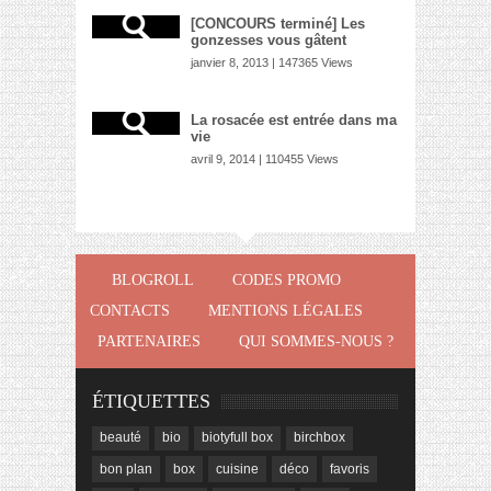
[CONCOURS terminé] Les
gonzesses vous gâtent
janvier 8, 2013 | 147365 Views
La rosacée est entrée dans ma
vie
avril 9, 2014 | 110455 Views
BLOGROLL
CODES PROMO
CONTACTS
MENTIONS LÉGALES
PARTENAIRES
QUI SOMMES-NOUS ?
ÉTIQUETTES
beauté
bio
biotyfull box
birchbox
bon plan
box
cuisine
déco
favoris