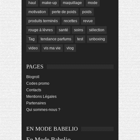
haul
make-up
maquillage
mode
motivation
perte de poids
poids
produits terminés
recettes
revue
rouge à lèvres
santé
soins
sélection
Tag
tendance parfums
test
unboxing
video
vis ma vie
vlog
PAGES
Blogroll
Codes promo
Contacts
Mentions Légales
Partenaires
Qui sommes-nous ?
EN MODE BABELIO
En Mode Babelio