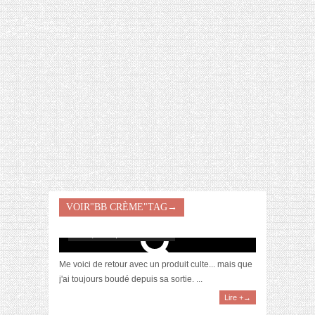
[VIDÉO] HELLOFRESH #34 : IDÉES
RECETTES RISOTTO
[Revue] La BB Crème 12h SkinActive de
VOIR"BB CRÈME"TAG→
Garnier
avril 7, 2017 | 1 Commentaire
Me voici de retour avec un produit culte... mais que
j'ai toujours boudé depuis sa sortie. ...
Lire +→