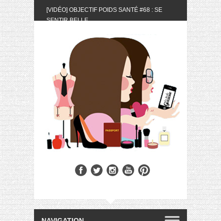
[VIDÉO] OBJECTIF POIDS SANTÉ #68 : SE
SENTIR BELLE
[UNBOXING] LA BOX BELLE AU NATUREL DU
MOIS DE MAI 2024
[VIDÉO] UNBOXING : LES MY LITTLE &
BIOTYFULL BOX DU MOIS DE MAI 2024 FEAT.
AKILA
[VIDÉO] LA SÉLECTION DU MOIS #AVRIL2024
[VIDÉO] QUITOQUE #10 : MEAL PREP &
CONVIVIALITÉ
[VIDÉO] UNBOXING : LES MY LITTLE &
BIOTYFULL BOX DU MOIS D’AVRIL 2024
FEAT. AKILA
[VIDÉO] OBJECTIF POIDS SANTÉ #67 : L’AVIS
DES AUTRES, CE N’EST QUE LA VIE DES
AUTRES
[VIDÉO] UNBOXING : LES MY LITTLE &
BIOTYFULL BOX DES MOIS DE FÉVRIER ET
MARS 2024 FEAT. AKILA
[VIDÉO] LA SÉLECTION DU MOIS
#JANVIER2024