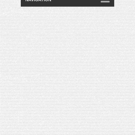
[VIDÉO] HELLOFRESH #34 : IDÉES
RECETTES RISOTTO