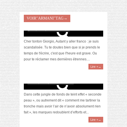
Fluid sheer, le fluide embellisseur de Giorgio
VOIR"ARMANI"TAG→
Armani
juin 2, 2014 | 1 Commentaire
Cher tonton Giorgio, Autant y aller franco : je suis
scandalisée. Tu te doutes bien que si je prends le
temps de t'écrire, c'est que l'heure est grave. Ou
pour te réclamer mes dernières étrennes....
Lire +→
La battle des Fonds de Teint « nude »
mars 4, 2013 | 5 Commentaires
Dans cette jungle de fonds de teint effet « seconde
peau », ou autrement dit « comment me tartiner la
tronche mais avoir l’air de n’avoir absolument rien
fait », les marques redoublent d’efforts et...
Lire +→