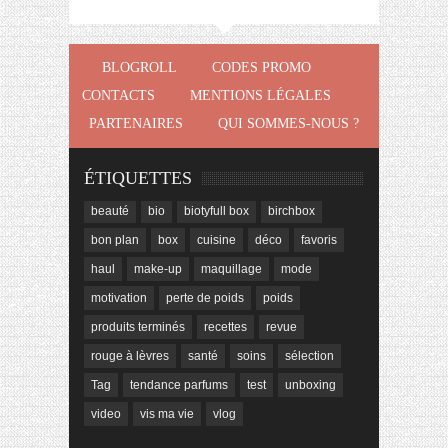
BLOGROLL
CODES PROMO
CONTACTS
MENTIONS LÉGALES
PARTENAIRES
QUI SOMMES-NOUS ?
ÉTIQUETTES
beauté
bio
biotyfull box
birchbox
bon plan
box
cuisine
déco
favoris
haul
make-up
maquillage
mode
motivation
perte de poids
poids
produits terminés
recettes
revue
rouge à lèvres
santé
soins
sélection
Tag
tendance parfums
test
unboxing
video
vis ma vie
vlog