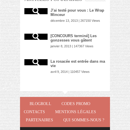
J’ai testé pour vous : Le Wrap
Minceur
décembre 13, 2013 | 267150 Views
[CONCOURS terminé] Les
gonzesses vous gâtent
janvier 8, 2013 | 147367 Views
La rosacée est entrée dans ma
vie
avril 9, 2014 | 110457 Views
BLOGROLL
CODES PROMO
CONTACTS
MENTIONS LÉGALES
PARTENAIRES
QUI SOMMES-NOUS ?