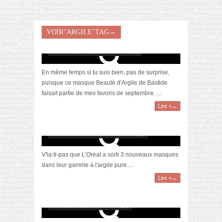
[Coup de Cœur] Le masque purifiant Beauté
VOIR"ARGILE"TAG→
d’Argile par Bastide
octobre 31, 2019 | 0 Commentaire(s)
En même temps si tu suis bien, pas de surprise,
puisque ce masque Beauté d'Argile de Bastide
faisait partie de mes favoris de septembre. ...
Lire +→
[BUZZ] Les nouveaux masques à l’argile de
L’Oréal
novembre 15, 2017 | 0 Commentaire(s)
V'la-ti-pas que L’Oréal a sorti 3 nouveaux masques
dans leur gamme à l'argile pure....
Lire +→
[Battle] Les masques à l’argile Clinique,
L’Oréal & Cattier
mai 22, 2017 | 0 Commentaire(s)