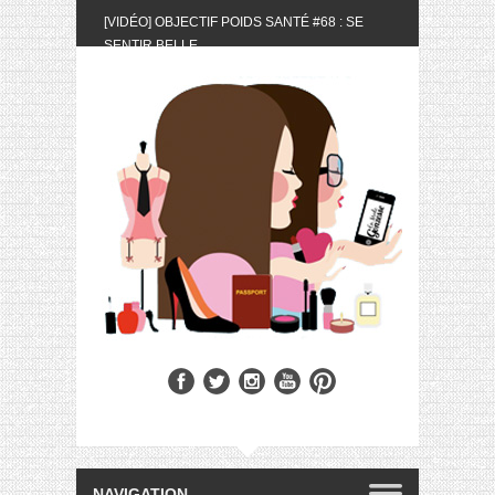
[VIDÉO] OBJECTIF POIDS SANTÉ #68 : SE
SENTIR BELLE
[UNBOXING] LA BOX BELLE AU NATUREL DU
MOIS DE MAI 2024
[VIDÉO] UNBOXING : LES MY LITTLE &
BIOTYFULL BOX DU MOIS DE MAI 2024 FEAT.
AKILA
[VIDÉO] LA SÉLECTION DU MOIS #AVRIL2024
[VIDÉO] QUITOQUE #10 : MEAL PREP &
CONVIVIALITÉ
[VIDÉO] UNBOXING : LES MY LITTLE &
BIOTYFULL BOX DU MOIS D’AVRIL 2024
FEAT. AKILA
[VIDÉO] OBJECTIF POIDS SANTÉ #67 : L’AVIS
DES AUTRES, CE N’EST QUE LA VIE DES
AUTRES
[VIDÉO] UNBOXING : LES MY LITTLE &
BIOTYFULL BOX DES MOIS DE FÉVRIER ET
MARS 2024 FEAT. AKILA
[VIDÉO] LA SÉLECTION DU MOIS
#JANVIER2024