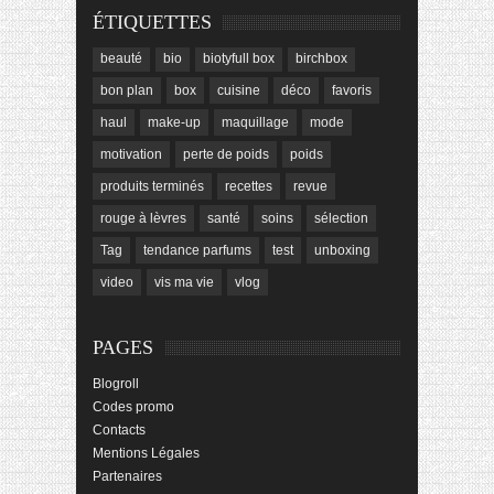
ÉTIQUETTES
beauté
bio
biotyfull box
birchbox
bon plan
box
cuisine
déco
favoris
haul
make-up
maquillage
mode
motivation
perte de poids
poids
produits terminés
recettes
revue
rouge à lèvres
santé
soins
sélection
Tag
tendance parfums
test
unboxing
video
vis ma vie
vlog
PAGES
Blogroll
Codes promo
Contacts
Mentions Légales
Partenaires