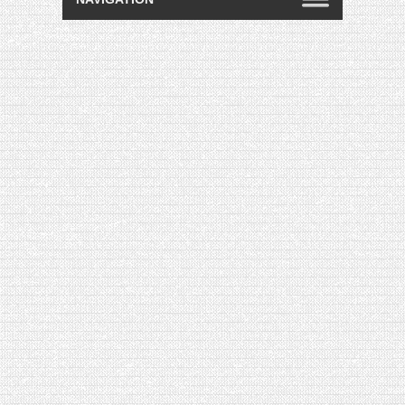
[VIDÉO] HELLOFRESH #34 : IDÉES
RECETTES RISOTTO