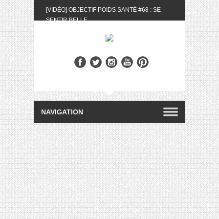
[VIDÉO] OBJECTIF POIDS SANTÉ #68 : SE
SENTIR BELLE
[UNBOXING] LA BOX BELLE AU NATUREL DU
MOIS DE MAI 2024
[VIDÉO] UNBOXING : LES MY LITTLE &
BIOTYFULL BOX DU MOIS DE MAI 2024 FEAT.
AKILA
[VIDÉO] LA SÉLECTION DU MOIS #AVRIL2024
[VIDÉO] QUITOQUE #10 : MEAL PREP &
CONVIVIALITÉ
[VIDÉO] UNBOXING : LES MY LITTLE &
BIOTYFULL BOX DU MOIS D’AVRIL 2024
FEAT. AKILA
[VIDÉO] OBJECTIF POIDS SANTÉ #67 : L’AVIS
DES AUTRES, CE N’EST QUE LA VIE DES
AUTRES
[VIDÉO] UNBOXING : LES MY LITTLE &
BIOTYFULL BOX DES MOIS DE FÉVRIER ET
MARS 2024 FEAT. AKILA
[VIDÉO] LA SÉLECTION DU MOIS
#JANVIER2024