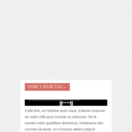
[VIDÉO] HELLOFRESH #34 : IDÉES
RECETTES RISOTTO
VOIR"1 JOUR"TAG→
[Video] VLOG : un dimanche avec nous
février 26, 2017 | 6 Commentaires
Cette fois, on t'amène avec nous, d'abord chacune
de notre côté pour ensuite se retrouver. On te
montre notre quotidien dominical, l'ambiance des
courses (à pieds, on n'est pas allées jusqu'à