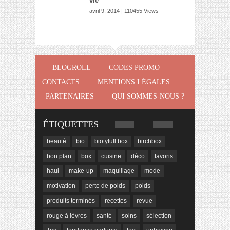
vie
avril 9, 2014 | 110455 Views
BLOGROLL
CODES PROMO
CONTACTS
MENTIONS LÉGALES
PARTENAIRES
QUI SOMMES-NOUS ?
ÉTIQUETTES
beauté
bio
biotyfull box
birchbox
bon plan
box
cuisine
déco
favoris
haul
make-up
maquillage
mode
motivation
perte de poids
poids
produits terminés
recettes
revue
rouge à lèvres
santé
soins
sélection