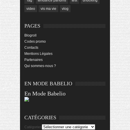
Tag
tendance parfums
test
unboxing
video
vis ma vie
vlog
PAGES
Blogroll
Codes promo
Contacts
Mentions Légales
Partenaires
Qui sommes-nous ?
EN MODE BABELIO
En Mode Babelio
CATÉGORIES
Catégories