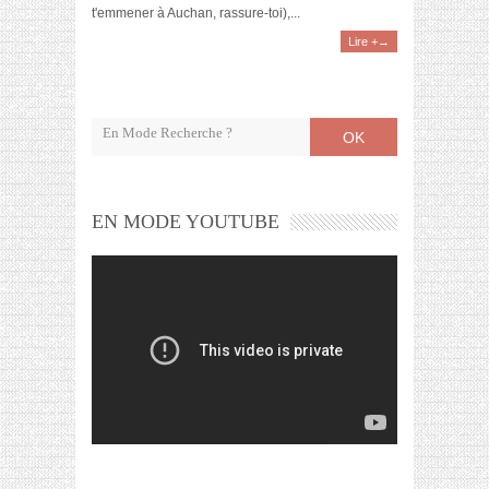
t'emmener à Auchan, rassure-toi),...
Lire +→
OK
EN MODE YOUTUBE