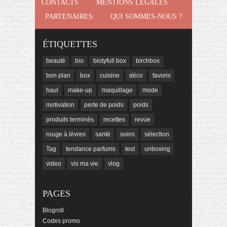
CONTACTS
MENTIONS LÉGALES
PARTENAIRES
QUI SOMMES-NOUS ?
ÉTIQUETTES
beauté
bio
biotyfull box
birchbox
bon plan
box
cuisine
déco
favoris
haul
make-up
maquillage
mode
motivation
perte de poids
poids
produits terminés
recettes
revue
rouge à lèvres
santé
soins
sélection
Tag
tendance parfums
test
unboxing
video
vis ma vie
vlog
PAGES
Blogroll
Codes promo