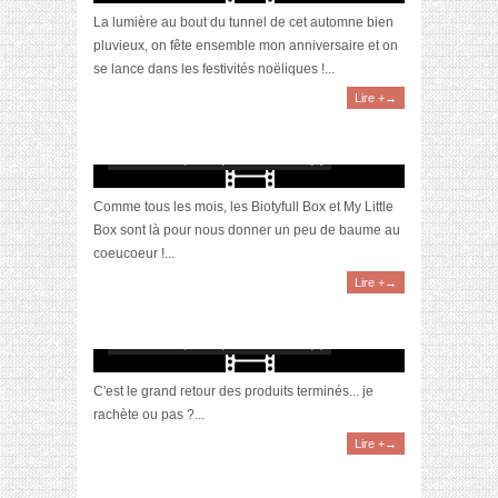
La lumière au bout du tunnel de cet automne bien
pluvieux, on fête ensemble mon anniversaire et on
se lance dans les festivités noëliques !...
Lire +→
[Vidéo] Unboxing : les My Little & Biotyfull
Box du mois de novembre 2023 feat. Akila
novembre 29, 2023 | 0 Commentaire(s)
Comme tous les mois, les Biotyfull Box et My Little
Box sont là pour nous donner un peu de baume au
coeucoeur !...
Lire +→
[Vidéo] Produits terminés #novembre2023
novembre 24, 2023 | 0 Commentaire(s)
C'est le grand retour des produits terminés... je
rachète ou pas ?...
Lire +→
[Vidéo] Hellofresh #33 : quid des choux de
bruxelles ?