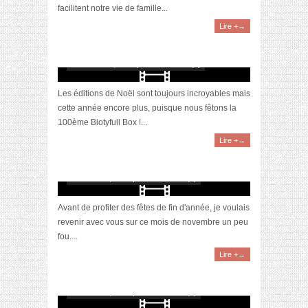
facilitent notre vie de famille...
Lire +→
[Vidéo] Unboxing : les My Little & Biotyfull
Box du mois de décembre 2023 feat. Akila
décembre 24, 2023 | 0 Commentaire(s)
Les éditions de Noël sont toujours incroyables mais
cette année encore plus, puisque nous fêtons la
100ème Biotyfull Box !...
Lire +→
[Vidéo] Objectif Poids Santé #65 : un temps
pour tout
décembre 9, 2023 | 0 Commentaire(s)
Avant de profiter des fêtes de fin d'année, je voulais
revenir avec vous sur ce mois de novembre un peu
fou....
Lire +→
[Vidéo] La sélection du mois #novembre2023
décembre 5, 2023 | 0 Commentaire(s)