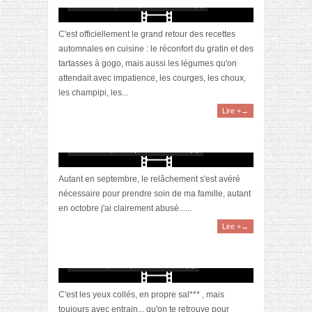
novembre 12, 2023 | 0 Commentaire(s)
C'est officiellement le grand retour des recettes
automnales en cuisine : le réconfort du gratin et des
tartasses à gogo, mais aussi les légumes qu'on
attendait avec impatience, les courges, les choux,
les champipi, les...
Lire +→
[Vidéo] Objectif Poids Santé #64 : mon plan
d’attaque
novembre 4, 2023 | 0 Commentaire(s)
Autant en septembre, le relâchement s'est avéré
nécessaire pour prendre soin de ma famille, autant
en octobre j'ai clairement abusé......
Lire +→
[Vidéo] Unboxing : les My Little & Biotyfull
Box du mois d’octobre 2023 feat. Akila
octobre 30, 2023 | 0 Commentaire(s)
C'est les yeux collés, en propre sal*** , mais
toujours avec entrain... qu'on te retrouve pour