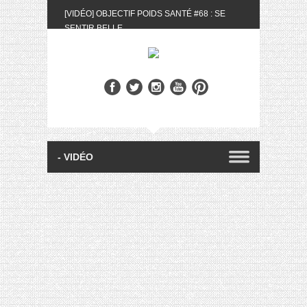
[VIDÉO] OBJECTIF POIDS SANTÉ #68 : SE
SENTIR BELLE
[UNBOXING] LA BOX BELLE AU NATUREL DU
MOIS DE MAI 2024
[VIDÉO] UNBOXING : LES MY LITTLE &
BIOTYFULL BOX DU MOIS DE MAI 2024 FEAT.
AKILA
[VIDÉO] LA SÉLECTION DU MOIS #AVRIL2024
[VIDÉO] QUITOQUE #10 : MEAL PREP &
CONVIVIALITÉ
[VIDÉO] UNBOXING : LES MY LITTLE &
BIOTYFULL BOX DU MOIS D’AVRIL 2024
FEAT. AKILA
[VIDÉO] OBJECTIF POIDS SANTÉ #67 : L’AVIS
DES AUTRES, CE N’EST QUE LA VIE DES
AUTRES
[VIDÉO] UNBOXING : LES MY LITTLE &
BIOTYFULL BOX DES MOIS DE FÉVRIER ET
MARS 2024 FEAT. AKILA
[VIDÉO] LA SÉLECTION DU MOIS
#JANVIER2024