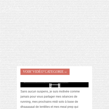
[VIDÉO] HELLOFRESH #34 : IDÉES
RECETTES RISOTTO
[Vidéo] Objectif Poids Santé #66 : et bonne
VOIR"VIDÉO"CATEGORIE→
année !!
janvier 13, 2024 | 0 Commentaire(s)
Sans aucun suspens, je suis motivée comme
jamais pour vous partager mes séances de
running, mes prochains midi solo à base de
dhaaaaaal de lentilles et mes meal prep qui