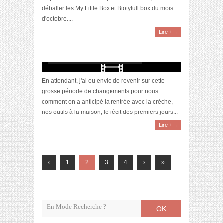
déballer les My Little Box et Biotyfull box du mois
d'octobre....
Lire +→
[Vidéo] Première rentrée en maternelle : nos
galères, nos solutions
octobre 22, 2023 | 0 Commentaire(s)
En attendant, j'ai eu envie de revenir sur cette
grosse période de changements pour nous :
comment on a anticipé la rentrée avec la crèche,
nos outils à la maison, le récit des premiers jours...
Lire +→
‹
1
2
3
4
›
»
OK